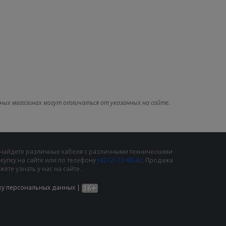
ных магазинах могут отличаться от указанных на сайте.
 найдете различные кабеля с различными техническими
упку на сайте или по телефону
(4212) 73-60-42
. Продажа
те узнать у нас на сайте.
ку персональных данных
|