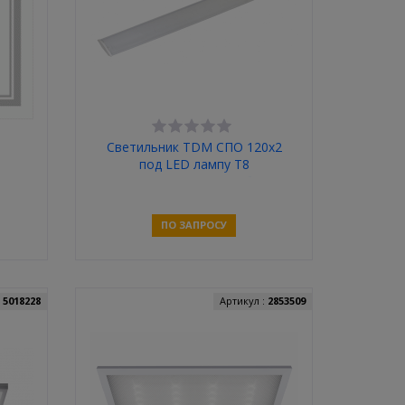
я
Светильник TDM СПО 120х2
под LED лампу T8
(рассеиватель поликарбонат)
ПО ЗАПРОСУ
Связаться
:
5018228
Артикул :
2853509