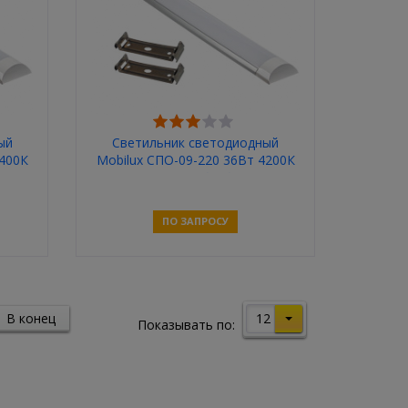
ый
Светильник светодиодный
6400К
Mobilux СПО-09-220 36Вт 4200К
3300Лм 1250*78*27мм
ПО ЗАПРОСУ
Связаться
12
В конец
Показывать по: