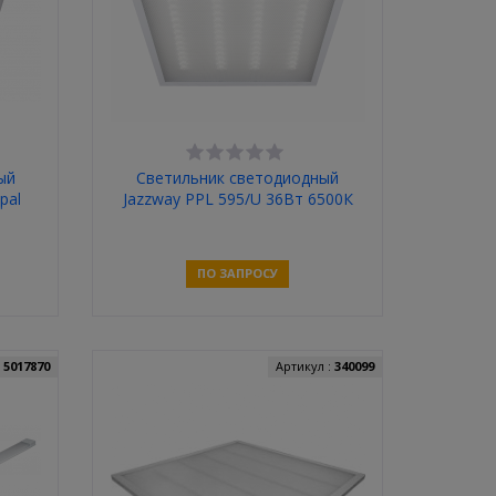
ый
Светильник светодиодный
pal
Jazzway PPL 595/U 36Вт 6500К
0
3000Лм Призма
ПО ЗАПРОСУ
Связаться
:
5017870
Артикул :
340099