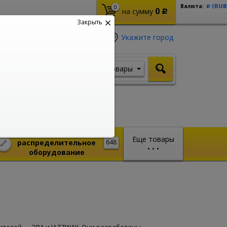
(RUB
Валюта:
0
Р
0
на сумму
Р
Закрыть
Укажите город
Товары
Я ищу, например,
Стабилизатор
Монтажное и
Еще товары
распределительное
648
•
•
•
оборудование