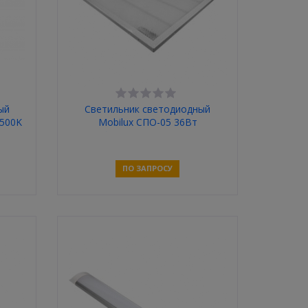
ый
Светильник светодиодный
6500K
Mobilux СПО-05 36Вт
595*595мм 6400К 4400Лм
(Призма)
ПО ЗАПРОСУ
Связаться