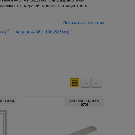
телей — ЭРА и JAZZWAY. Они разработаны
авляются с задачей основного и акцентного
Показать полностью
60
3
мм)
Аналог 4x36 (1190x595мм)
тричества по сравнению с традиционными лампами.
то снижает затраты на замену и обслуживание.
ижают утомляемость глаз.
опасны для окружающей среды, не требуют
ия! Заказать светодиодные светильники можно с
л :
12014
Артикул :
SQ0327-
0706