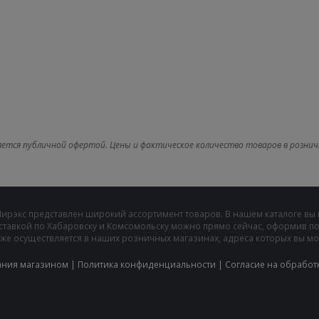
яется публичной офертой. Цены и фактическое количество товаров в рознич
Мирэкс представлен широкий ассортимент товаров. В нашем каталоге вы
ставкой по Хабаровску и Комсомольску можно прямо сейчас, оформив пок
же осуществляется в наших розничных магазинах, адреса которых вы може
ания магазином
|
Политика конфиденциальности
|
Cогласие на обработ