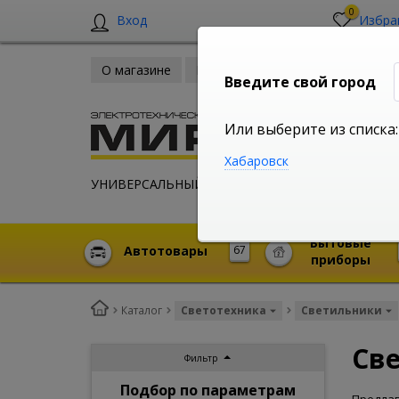
0
Вход
Избра
О магазине
Новости
Оплата и доставка
Введите свой город
Или выберите из списка:
Хабаровск
УНИВЕРСАЛЬНЫЙ ИНТЕРНЕТ МАГАЗИН
Бытовые
Автотовары
67
приборы
Каталог
Светотехника
Светильники
Св
Фильтр
Подбор по параметрам