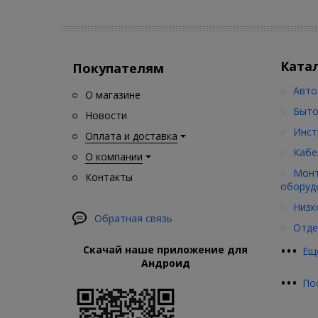
Ката
Покупателям
Авто
О магазине
Быто
Новости
Инст
Оплата и доставка
Кабе
О компании
Монт
Контакты
оборуд
Низк
Обратная связь
Отде
•
•
•
Скачай наше приложение для
Ещ
Андроид
•
•
•
По