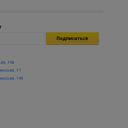
у
Подписаться
кая, 15в
ченская, 17
ченская, 149