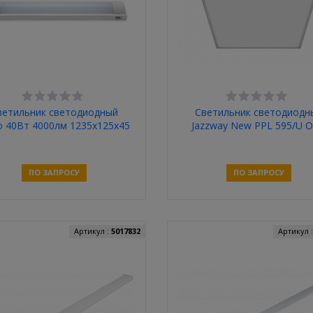
ветильник светодиодный
Светильник светодиодн
o 40Вт 4000лм 1235х125х45
Jazzway New PPL 595/U O
мм 2 режима 5700К
40Вт 6500К 3120Лм IP4
(100mA 25mm)
ПО ЗАПРОСУ
ПО ЗАПРОСУ
Связаться
Связаться
Артикул :
5017832
Артикул 