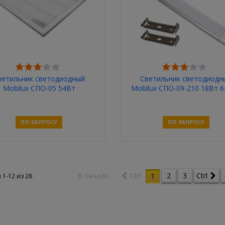
ветильник светодиодный
Светильник светодиодн
Mobilux СПО-05 54Вт
Mobilux СПО-09-210 18Вт 
95*595мм 6400К 6600Лм
1650Лм 615*78*27мм
(Призма)
ПО ЗАПРОСУ
ПО ЗАПРОСУ
Связаться
Связаться
В начало
Ctrl
2
3
Ctrl
1
 1-12 из
28