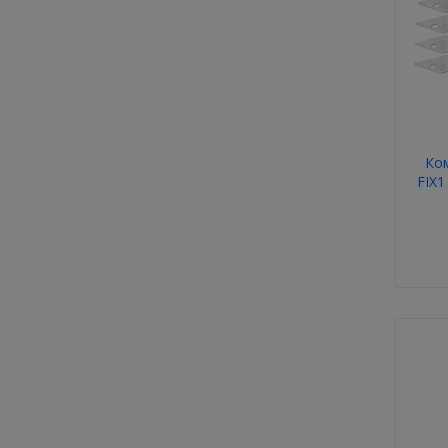
Ко
FIX1