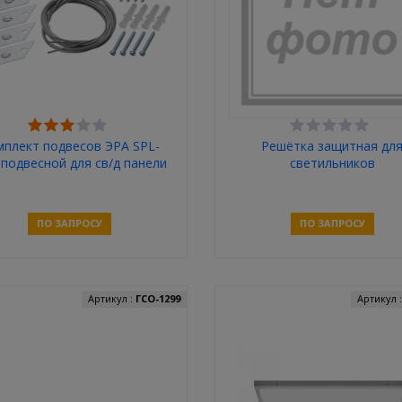
мплект подвесов ЭРА SPL-
Решётка защитная дл
 подвесной для св/д панели
светильников
TLPL06/236/228/254
1320*220*140мм
ПО ЗАПРОСУ
ПО ЗАПРОСУ
Связаться
Связаться
Артикул :
ГСО-1299
Артикул 