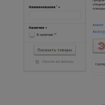
Предлаг
специал
Наименование
?
освещен
Совре
Среди г
Аналог 
Наличие
Аксесс
Э
В наличии
28
Д
К
Э
Показать товары
с
Сделайт
бесплат
Сбросить все фильтры
Сортир