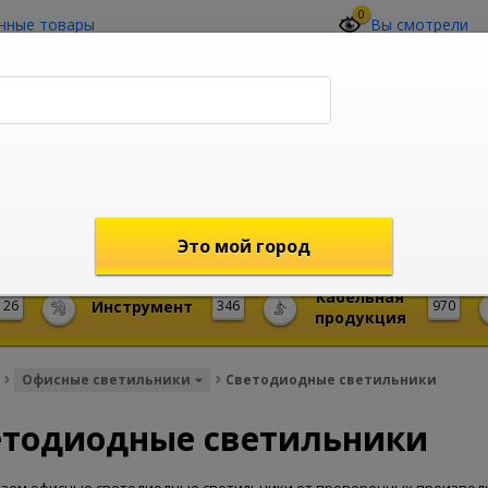
0
нные товары
Вы смотрели
О компании
Контакты
(4212) 73-60-42
Звоните с 09-00 до 19-00 (Хабаровск)
с 02-00 до 12-00 (МСК)
shop@mireks.ru
Это мой город
Кабельная
26
Инструмент
346
970
продукция
Офисные светильники
Светодиодные светильники
етодиодные светильники