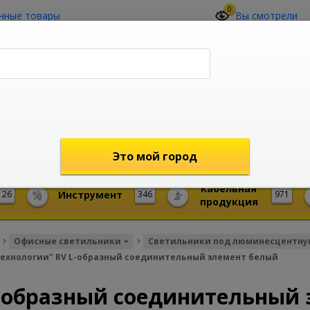
0
нные товары
Вы смотрели
О компании
Контакты
(4212) 73-60-42
Звоните с 09-00 до 19-00 (Хабаровск)
с 02-00 до 12-00 (МСК)
shop@mireks.ru
Это мой город
Кабельная
26
Инструмент
346
971
продукция
Офисные светильники
Светильники под люминесцентну
 технологии" RV L-образный соединительный элемент белый
 L-образный соединительный