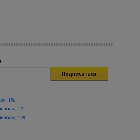
у
Подписаться
кая, 15в
ченская, 17
ченская, 149