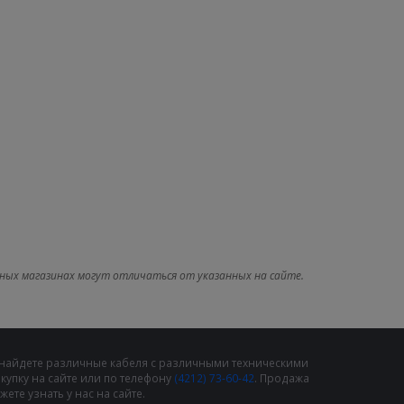
ных магазинах могут отличаться от указанных на сайте.
 найдете различные кабеля с различными техническими
упку на сайте или по телефону
(4212) 73-60-42
. Продажа
те узнать у нас на сайте.