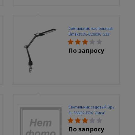
Светильник настольный
Elmakst DL-B2003C G23
черный струбцина
По запросу
Светильник садовый Эра
SL-RSN32-FOX "Лиса"
солн.бат, полистоун,
цветной, 32 см
По запросу