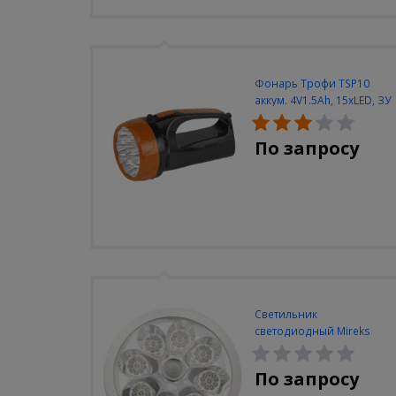
Фонарь Трофи TSP10
аккум. 4V1.5Ah, 15xLED, ЗУ
вилка 220V
По запросу
Светильник
светодиодный Mireks
С-310-80-S (5W/4000-
5000K/500lm/датчик
По запросу
движения)