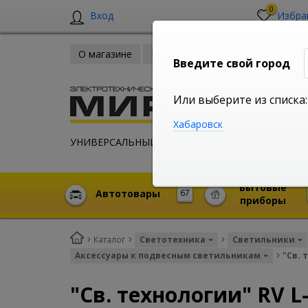
0
Вход
Избра
О магазине
Новости
Оплата и доставка
Введите свой город
Или выберите из списка:
Хабаровск
УНИВЕРСАЛЬНЫЙ ИНТЕРНЕТ МАГАЗИН
Бытовые
Автотовары
67
приборы
Каталог
Светотехника
Светильники
Аксессуары к подвесным светильникам
"Св.
"Св. технологии" RV