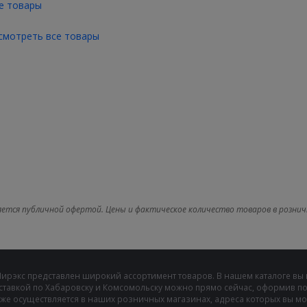
е товары
смотреть все товары
яется публичной офертой. Цены и фактическое количество товаров в рознич
Мирэкс представлен широкий ассортимент товаров. В нашем каталоге вы
ставкой по Хабаровску и Комсомольску можно прямо сейчас, оформив пок
же осуществляется в наших розничных магазинах, адреса которых вы може