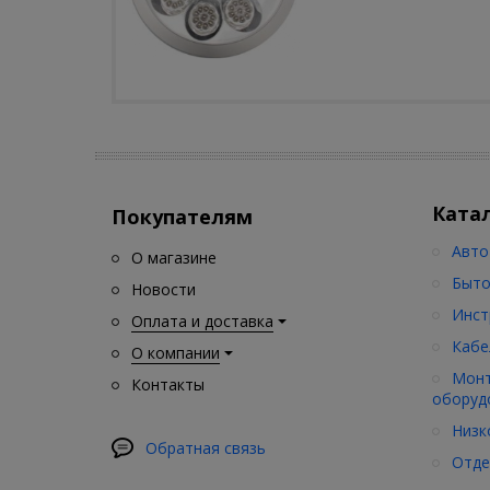
Ката
Покупателям
Авто
О магазине
Быто
Новости
Инст
Оплата и доставка
Кабе
О компании
Монт
Контакты
оборуд
Низк
Обратная связь
Отде