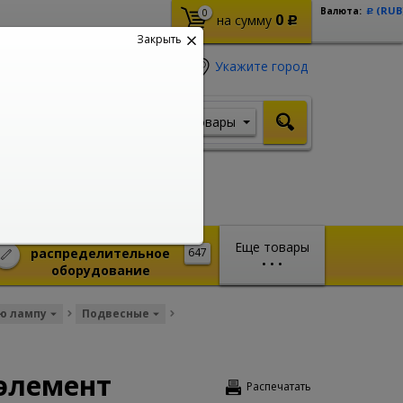
(RUB
Валюта:
0
Р
0
на сумму
Р
Закрыть
Укажите город
Товары
Я ищу, например,
Кабель ВВГ
Монтажное и
Еще товары
распределительное
647
•
•
•
оборудование
ю лампу
Подвесные
 элемент
Распечатать