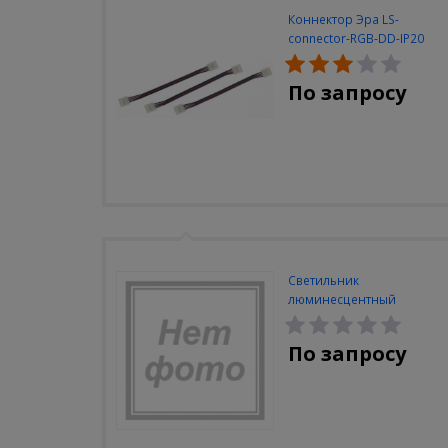
Коннектор Эра LS-
connector-RGB-DD-IP20
(3шт/уп)
По запросу
Светильник
люминесцентный
Navigator NEL-A2-E130-T4-
840/WH
По запросу