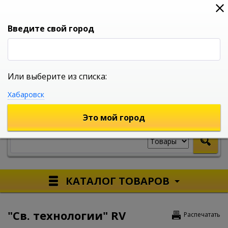
0
0
0
Вход
Введите свой город
Или выберите из списка:
УНИВЕРСАЛЬНЫЙ ИНТЕРНЕТ МАГАЗИН
Хабаровск
УКАЖИТЕ ГОРОД
Это мой город
КАТАЛОГ ТОВАРОВ
"Св. технологии" RV
Распечатать