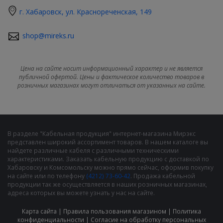
г. Хабаровск, ул. Краснореченская, 149
shop@mireks.ru
Цена на сайте носит информационный характер и не является
публичной офертой. Цены и фактическое количество товаров в
розничных магазинах могут отличаться от указанных на сайте.
В разделе "Кабельная продукция" интернет-магазина Мирэкс
представлен широкий ассортимент товаров. В нашем каталоге вы
найдете различные кабеля с различными техническими
характеристиками. Заказать кабельную продукцию с доставкой по
Хабаровску и Комсомольску можно прямо сейчас, оформив покупку
на сайте или по телефону
(4212) 73-60-42
. Продажа кабельной
продукции так же осуществляется в наших розничных магазинах,
адреса которых вы можете узнать у нас на сайте.
Карта сайта
|
Правила пользования магазином
|
Политика
конфиденциальности
|
Cогласие на обработку персональных