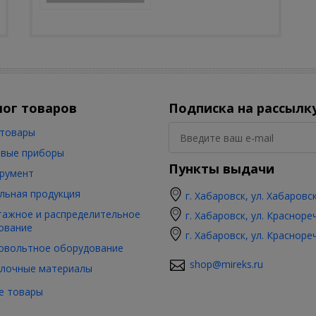
лог товаров
Подписка на рассылк
товары
вые приборы
Пункты выдачи
румент
льная продукция
г. Хабаровск, ул. Хабаровс
ажное и распределительное
г. Хабаровск, ул. Красноре
ование
г. Хабаровск, ул. Красноре
овольтное оборудование
shop@mireks.ru
лочные материалы
е товары