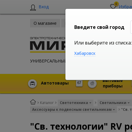
0
Вход
Избра
О магазине
Новости
Оплата и доставка
Введите свой город
Или выберите из списка:
Хабаровск
УНИВЕРСАЛЬНЫЙ ИНТЕРНЕТ МАГАЗИН
Бытовые
Автотовары
67
приборы
Каталог
Светотехника
Светильники
Аксессуары к подвесным светильникам
"Св. 
"Св. технологии" RV 