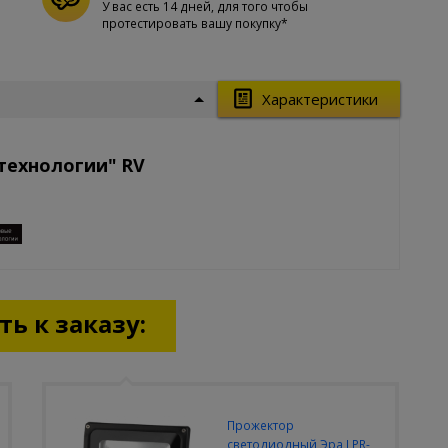
У вас есть 14 дней, для того чтобы
протестировать вашу покупку*
Характеристики
 технологии" RV
ь к заказу:
Прожектор
светодиодный Эра LPR-