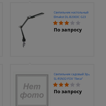
Светильник настольный
Elmakst DL-B2003C G23
черный струбцина
По запросу
Светильник садовый Эра
SL-RSN32-FOX "Лиса"
солн.бат, полистоун,
цветной, 32 см
По запросу