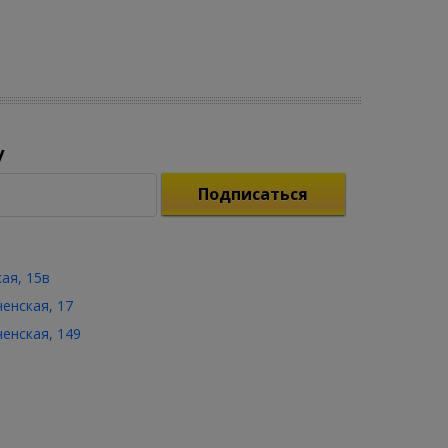
у
Подписаться
кая, 15в
ченская, 17
ченская, 149