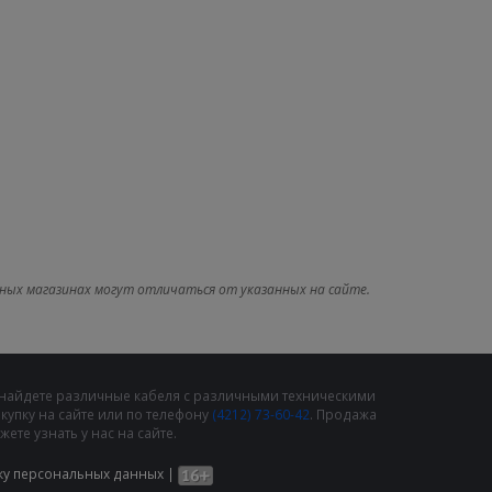
ных магазинах могут отличаться от указанных на сайте.
 найдете различные кабеля с различными техническими
упку на сайте или по телефону
(4212) 73-60-42
. Продажа
те узнать у нас на сайте.
ку персональных данных
|