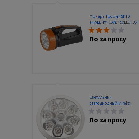
Фонарь Трофи TSP10
аккум. 4V1.5Ah, 15xLED, ЗУ
вилка 220V
По запросу
Светильник
светодиодный Mireks
С-310-80-S (5W/4000-
5000K/500lm/датчик
По запросу
движения)