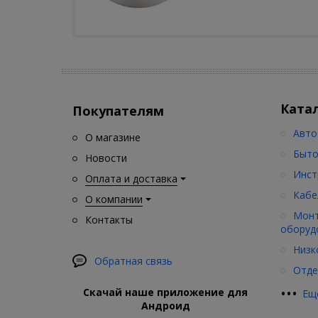
Ката
Покупателям
Авто
О магазине
Быто
Новости
Инст
Оплата и доставка
Кабе
О компании
Монт
Контакты
оборуд
Низк
Обратная связь
Отде
•
•
•
Скачай наше приложение для
Ещ
Андроид