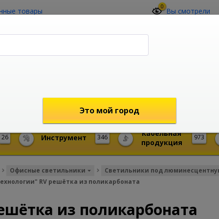
0
нные товары
Вы смотрели
О компании
Контакты
(4212) 73-60-42
Звоните с 09-00 до 19-00 (Хабаровск)
с 02-00 до 12-00 (МСК)
shop@mireks.ru
Это мой город
Кабельная
26
Инструмент
346
973
продукция
Офисные светильники
Светильники под люминесцентну
технологии" RV решётка из поликарбоната
решётка из поликарбоната