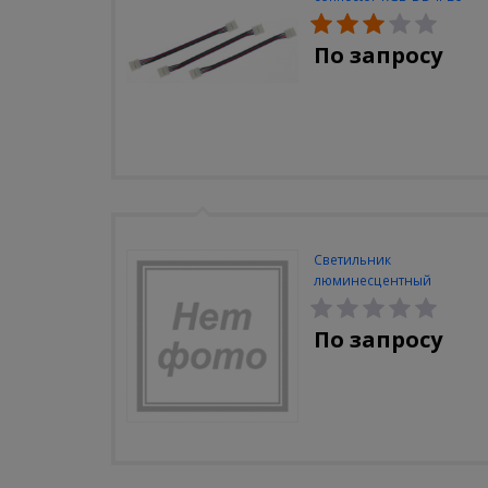
(3шт/уп)
По запросу
Светильник
люминесцентный
Navigator NEL-A2-E130-T4-
840/WH
По запросу