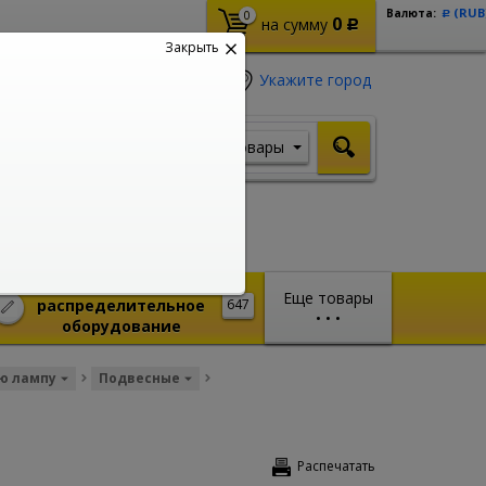
(RUB
Валюта:
0
Р
0
на сумму
Р
Закрыть
Укажите город
Товары
Я ищу, например,
Кабель ВВГ
Монтажное и
Еще товары
распределительное
647
•
•
•
оборудование
ю лампу
Подвесные
Распечатать