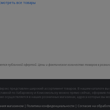
смотреть все товары
яется публичной офертой. Цены и фактическое количество товаров в рознич
Мирэкс представлен широкий ассортимент товаров. В нашем каталоге вы
ставкой по Хабаровску и Комсомольску можно прямо сейчас, оформив пок
же осуществляется в наших розничных магазинах, адреса которых вы може
ания магазином
|
Политика конфиденциальности
|
Cогласие на обработ