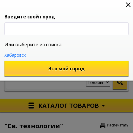
0
0
0
Вход
Введите свой город
Или выберите из списка:
УНИВЕРСАЛЬНЫЙ ИНТЕРНЕТ МАГАЗИН
Хабаровск
УКАЖИТЕ ГОРОД
Это мой город
КАТАЛОГ ТОВАРОВ
"Св. технологии"
Распечатать