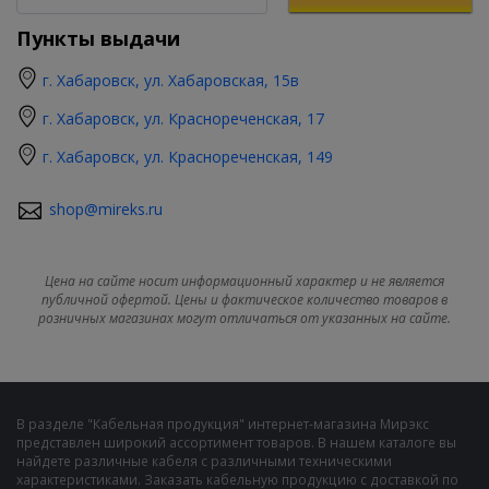
Пункты выдачи
г. Хабаровск, ул. Хабаровская, 15в
г. Хабаровск, ул. Краснореченская, 17
г. Хабаровск, ул. Краснореченская, 149
shop@mireks.ru
Цена на сайте носит информационный характер и не является
публичной офертой. Цены и фактическое количество товаров в
розничных магазинах могут отличаться от указанных на сайте.
В разделе "Кабельная продукция" интернет-магазина Мирэкс
представлен широкий ассортимент товаров. В нашем каталоге вы
найдете различные кабеля с различными техническими
характеристиками. Заказать кабельную продукцию с доставкой по