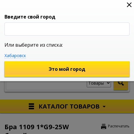
0
0
0
Вход
Введите свой город
Или выберите из списка:
УНИВЕРСАЛЬНЫЙ ИНТЕРНЕТ МАГАЗИН
Хабаровск
УКАЖИТЕ ГОРОД
Это мой город
КАТАЛОГ ТОВАРОВ
Бра 1109 1*G9-25W
Распечатать