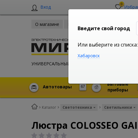
0
Вход
Избра
О магазине
Новости
Оплата и доставка
Введите свой город
Или выберите из списка:
Хабаровск
УНИВЕРСАЛЬНЫЙ ИНТЕРНЕТ МАГАЗИН
Бытовые
Автотовары
67
приборы
Каталог
Светотехника
Светильники
Люстра COLOSSEO GAI