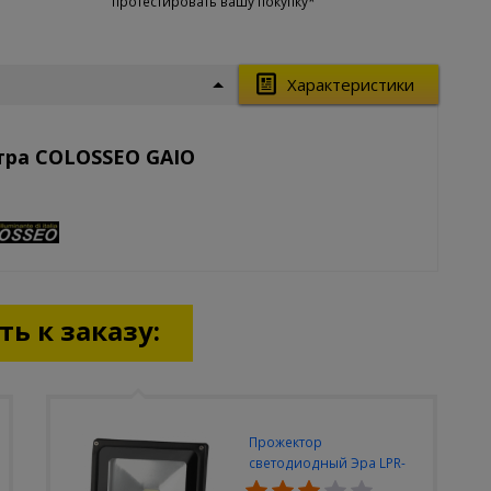
протестировать вашу покупку*
Характеристики
тра COLOSSEO GAIO
ь к заказу:
Прожектор
светодиодный Эра LPR-
30W-6500K-M