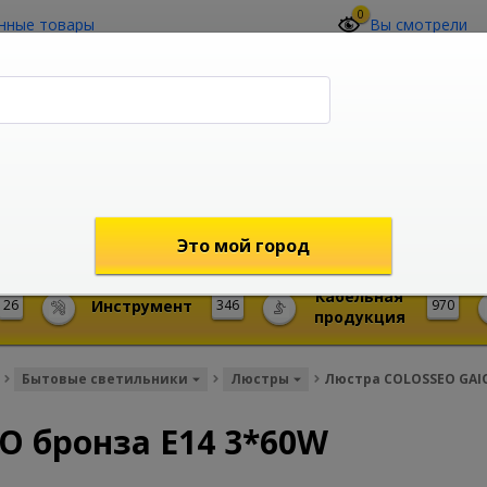
0
нные товары
Вы смотрели
О компании
Контакты
(4212) 73-60-42
Звоните с 09-00 до 19-00 (Хабаровск)
с 02-00 до 12-00 (МСК)
shop@mireks.ru
Это мой город
Кабельная
26
Инструмент
346
970
продукция
Бытовые светильники
Люстры
Люстра COLOSSEO GAIO
O бронза E14 3*60W