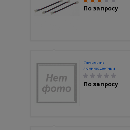
По запросу
Светильник
люминесцентный
Navigator NEL-A2-E130-T4-
840/WH
По запросу