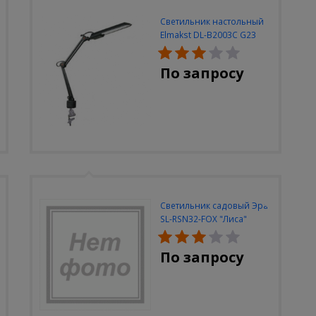
Светильник настольный
Elmakst DL-B2003C G23
черный струбцина
По запросу
Светильник садовый Эра
SL-RSN32-FOX "Лиса"
солн.бат, полистоун,
цветной, 32 см
По запросу