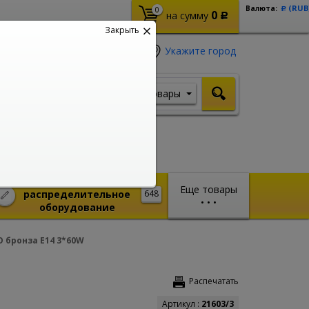
(RUB
Валюта:
0
Р
0
на сумму
Р
Закрыть
Укажите город
Товары
Я ищу, например,
Шуруповерт
Монтажное и
Еще товары
распределительное
648
•
•
•
оборудование
 бронза E14 3*60W
Распечатать
Артикул :
21603/3