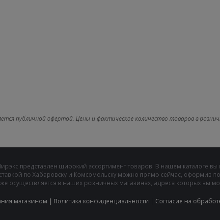
яется публичной офертой. Цены и фактическое количество товаров в рознич
Мирэкс представлен широкий ассортимент товаров. В нашем каталоге вы
ставкой по Хабаровску и Комсомольску можно прямо сейчас, оформив пок
же осуществляется в наших розничных магазинах, адреса которых вы може
ания магазином
|
Политика конфиденциальности
|
Cогласие на обработ