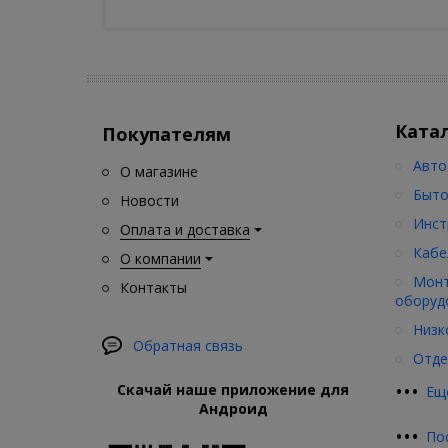
Ката
Покупателям
Авто
О магазине
Быто
Новости
Инст
Оплата и доставка
Кабе
О компании
Монт
Контакты
оборуд
Низк
Обратная связь
Отде
•
•
•
Скачай наше приложение для
Ещ
Андроид
•
•
•
По