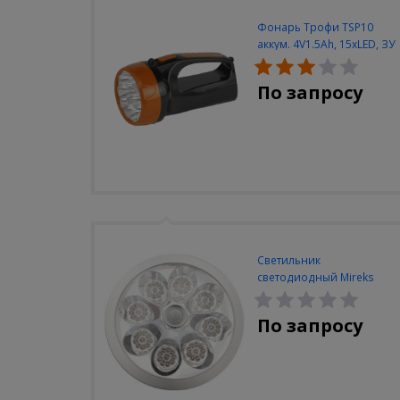
Фонарь Трофи TSP10
аккум. 4V1.5Ah, 15xLED, ЗУ
вилка 220V
По запросу
Светильник
светодиодный Mireks
С-310-80-S (5W/4000-
5000K/500lm/датчик
По запросу
движения)