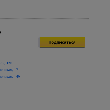
у
Подписаться
кая, 15в
ченская, 17
ченская, 149