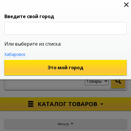
0
0
0
Вход
Введите свой город
Или выберите из списка:
УНИВЕРСАЛЬНЫЙ ИНТЕРНЕТ МАГАЗИН
Хабаровск
УКАЖИТЕ ГОРОД
Это мой город
КАТАЛОГ ТОВАРОВ
Фильтр