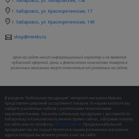
г. Хабаровск, ул. Хабаровская, 15в
г. Хабаровск, ул. Краснореченская, 17
г. Хабаровск, ул. Краснореченская, 149
shop@mireks.ru
Цена на сайте носит информационный характер и не является
публичной офертой. Цены и фактическое количество товаров в
розничных магазинах могут отличаться от указанных на сайте.
В разделе "Кабельная продукция" интернет-магазина Мирэкс
представлен широкий ассортимент товаров. В нашем каталоге вы
найдете различные кабеля с различными техническими
характеристиками. Заказать кабельную продукцию с доставкой по
Хабаровску и Комсомольску можно прямо сейчас, оформив покупку
на сайте или по телефону
(4212) 73-60-42
. Продажа кабельной
продукции так же осуществляется в наших розничных магазинах,
адреса которых вы можете узнать у нас на сайте.