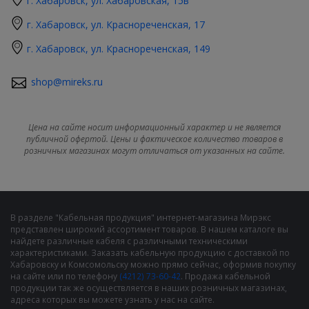
г. Хабаровск, ул. Хабаровская, 15в
г. Хабаровск, ул. Краснореченская, 17
г. Хабаровск, ул. Краснореченская, 149
shop@mireks.ru
Цена на сайте носит информационный характер и не является
публичной офертой. Цены и фактическое количество товаров в
розничных магазинах могут отличаться от указанных на сайте.
В разделе "Кабельная продукция" интернет-магазина Мирэкс
представлен широкий ассортимент товаров. В нашем каталоге вы
найдете различные кабеля с различными техническими
характеристиками. Заказать кабельную продукцию с доставкой по
Хабаровску и Комсомольску можно прямо сейчас, оформив покупку
на сайте или по телефону
(4212) 73-60-42
. Продажа кабельной
продукции так же осуществляется в наших розничных магазинах,
адреса которых вы можете узнать у нас на сайте.