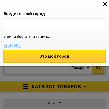
0
0
0
Вход
Введите свой город
Или выберите из списка:
УНИВЕРСАЛЬНЫЙ ИНТЕРНЕТ МАГАЗИН
Хабаровск
УКАЖИТЕ ГОРОД
Это мой город
КАТАЛОГ ТОВАРОВ
Фильтр