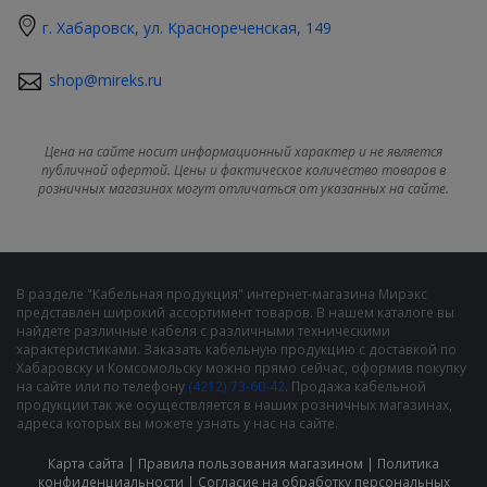
г. Хабаровск, ул. Краснореченская, 149
shop@mireks.ru
Цена на сайте носит информационный характер и не является
публичной офертой. Цены и фактическое количество товаров в
розничных магазинах могут отличаться от указанных на сайте.
В разделе "Кабельная продукция" интернет-магазина Мирэкс
представлен широкий ассортимент товаров. В нашем каталоге вы
найдете различные кабеля с различными техническими
характеристиками. Заказать кабельную продукцию с доставкой по
Хабаровску и Комсомольску можно прямо сейчас, оформив покупку
на сайте или по телефону
(4212) 73-60-42
. Продажа кабельной
продукции так же осуществляется в наших розничных магазинах,
адреса которых вы можете узнать у нас на сайте.
Карта сайта
|
Правила пользования магазином
|
Политика
конфиденциальности
|
Cогласие на обработку персональных