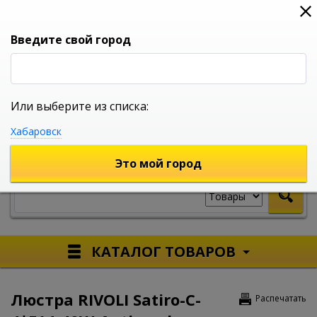
0
0
0
Вход
Введите свой город
Или выберите из списка:
УНИВЕРСАЛЬНЫЙ ИНТЕРНЕТ МАГАЗИН
Хабаровск
УКАЖИТЕ ГОРОД
Это мой город
КАТАЛОГ ТОВАРОВ
Люстра RIVOLI Satiro-C-
Распечатать