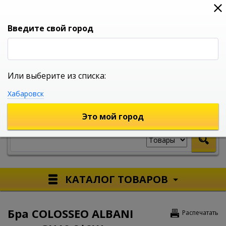
0
0
0
Вход
Введите свой город
Или выберите из списка:
УНИВЕРСАЛЬНЫЙ ИНТЕРНЕТ МАГАЗИН
Хабаровск
УКАЖИТЕ ГОРОД
Это мой город
КАТАЛОГ ТОВАРОВ
Бра COLOSSEO ALBANI
Распечатать