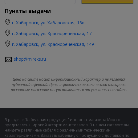
Пункты выдачи
г. Хабаровск, ул. Хабаровская, 15в
г. Хабаровск, ул. Краснореченская, 17
г. Хабаровск, ул. Краснореченская, 149
shop@mireks.ru
Цена на сайте носит информационный характер и не является
публичной офертой. Цены и фактическое количество товаров в
розничных магазинах могут отличаться от указанных на сайте.
В разделе "Кабельная продукция" интернет-магазина Мирэкс
представлен широкий ассортимент товаров. В нашем каталоге вы
найдете различные кабеля с различными техническими
характеристиками. Заказать кабельную продукцию с доставкой по