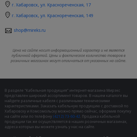
г. Хабаровск, ул. Краснореченская, 17
г. Хабаровск, ул. Краснореченская, 149
shop@mireks.ru
Цена на сайте носит информационный характер и не является
публичной офертой. Цены и фактическое количество товаров в
розничных магазинах могут отличаться от указанных на сайте.
В разделе "Кабельная продукция" интернет-магазина Мирэкс
представлен широкий ассортимент товаров. В нашем каталоге вы
найдете различные кабеля с различными техническими
характеристиками. Заказать кабельную продукцию с доставкой по
Хабаровску и Комсомольску можно прямо сейчас, оформив покупку
на сайте или по телефону
(4212) 73-60-42
. Продажа кабельной
продукции так же осуществляется в наших розничных магазинах,
адреса которых вы можете узнать у нас на сайте.