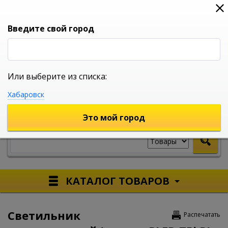
0
0
0
Вход
Введите свой город
Или выберите из списка:
УНИВЕРСАЛЬНЫЙ ИНТЕРНЕТ МАГАЗИН
Хабаровск
УКАЖИТЕ ГОРОД
Это мой город
КАТАЛОГ ТОВАРОВ
Светильник
Распечатать