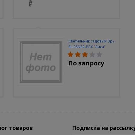
Светильник садовый Эра
SL-RSN32-FOX "Лиса"
солн.бат, полистоун,
цветной, 32 см
По запросу
лог товаров
Подписка на рассылк