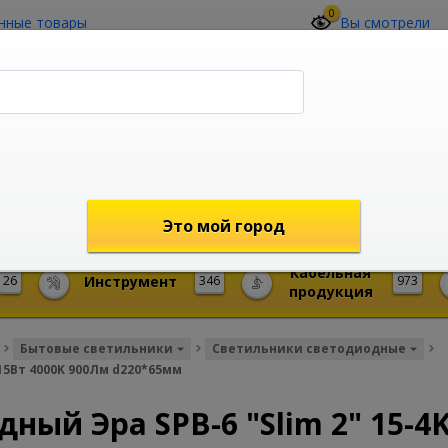
0
нные товары
Вы смотрели
О компании
Контакты
(4212) 73-60-42
Звоните с 09-00 до 19-00 (Хабаровск)
с 02-00 до 12-00 (МСК)
shop@mireks.ru
Это мой город
Кабельная
26
Инструмент
346
973
продукция
Бытовые светильники
Светильники светодиодные
15Вт 4000K 900Лм d220*65мм
ный Эра SPB-6 "Slim 2" 15-4K