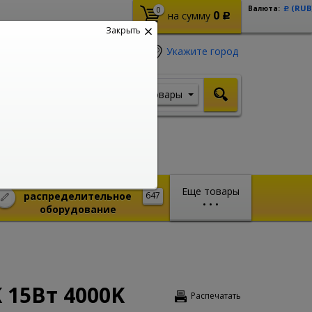
(RUB
Валюта:
0
Р
0
на сумму
Р
Закрыть
Укажите город
Товары
Я ищу, например,
Кабель ВВГ
Монтажное и
Еще товары
распределительное
647
•
•
•
оборудование
 15Вт 4000K
Распечатать