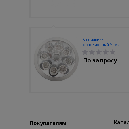
Светильник
светодиодный Mireks
С-310-80-S (5W/4000-
5000K/500lm/датчик
По запросу
движения)
Ката
Покупателям