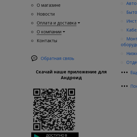
Авто
О магазине
Быто
Новости
Инст
Оплата и доставка
Кабе
О компании
Монт
Контакты
оборуд
Низк
Обратная связь
Отде
•
•
•
Скачай наше приложение для
Ещ
Андроид
•
•
•
По