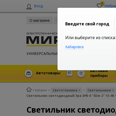
0
Вход
Избра
О магазине
Новости
Оплата и доставка
Введите свой город
Или выберите из списка:
Хабаровск
УНИВЕРСАЛЬНЫЙ ИНТЕРНЕТ МАГАЗИН
Бытовые
Автотовары
67
приборы
Каталог
Светотехника
Светильники
Светильник светодиодный Эра SPB-6 "Slim 2" 15-4K 
Светильник светодиод