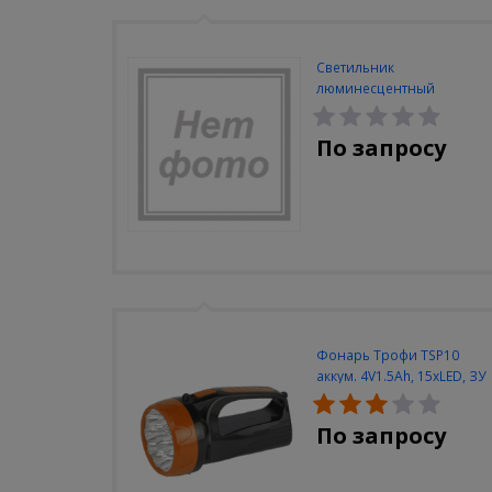
Светильник
люминесцентный
Navigator NEL-A2-E130-T4-
840/WH
По запросу
Фонарь Трофи TSP10
аккум. 4V1.5Ah, 15xLED, ЗУ
вилка 220V
По запросу