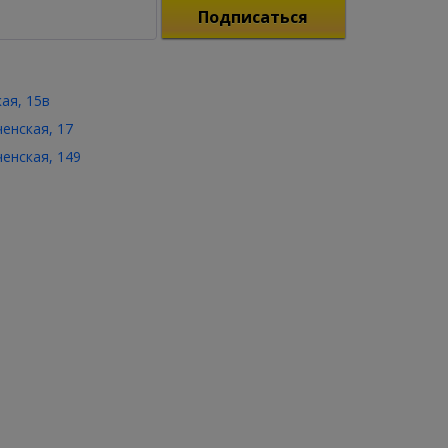
Подписаться
кая, 15в
ченская, 17
ченская, 149