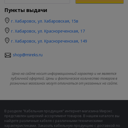
Пункты выдачи
г. Хабаровск, ул. Хабаровская, 15в
г. Хабаровск, ул. Краснореченская, 17
г. Хабаровск, ул. Краснореченская, 149
shop@mireks.ru
Цена на сайте носит информационный характер и не является
публичной офертой. Цены и фактическое количество товаров в
розничных магазинах могут отличаться от указанных на сайте.
В разделе "Кабельная продукция" интернет-магазина Мирэкс
представлен широкий ассортимент товаров. В нашем каталоге вы
найдете различные кабеля с различными техническими
характеристиками. Заказать кабельную продукцию с доставкой по