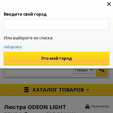
0
0
0
Вход
Введите свой город
Или выберите из списка:
УНИВЕРСАЛЬНЫЙ ИНТЕРНЕТ МАГАЗИН
Хабаровск
УКАЖИТЕ ГОРОД
Это мой город
КАТАЛОГ ТОВАРОВ
Люстра ODEON LIGHT
Распечатать