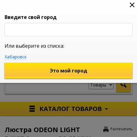
0
0
0
Вход
Введите свой город
Или выберите из списка:
УНИВЕРСАЛЬНЫЙ ИНТЕРНЕТ МАГАЗИН
Хабаровск
УКАЖИТЕ ГОРОД
Это мой город
КАТАЛОГ ТОВАРОВ
Люстра ODEON LIGHT
Распечатать