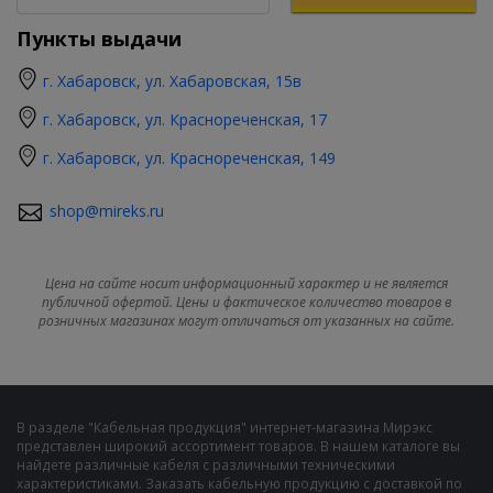
Пункты выдачи
г. Хабаровск, ул. Хабаровская, 15в
г. Хабаровск, ул. Краснореченская, 17
г. Хабаровск, ул. Краснореченская, 149
shop@mireks.ru
Цена на сайте носит информационный характер и не является
публичной офертой. Цены и фактическое количество товаров в
розничных магазинах могут отличаться от указанных на сайте.
В разделе "Кабельная продукция" интернет-магазина Мирэкс
представлен широкий ассортимент товаров. В нашем каталоге вы
найдете различные кабеля с различными техническими
характеристиками. Заказать кабельную продукцию с доставкой по