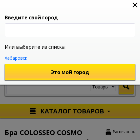
0
0
0
Вход
Введите свой город
Или выберите из списка:
УНИВЕРСАЛЬНЫЙ ИНТЕРНЕТ МАГАЗИН
Хабаровск
УКАЖИТЕ ГОРОД
Это мой город
КАТАЛОГ ТОВАРОВ
Бра COLOSSEO COSMO
Распечатать