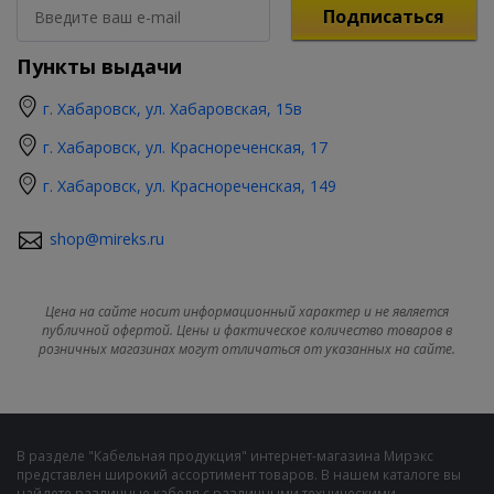
Подписаться
Пункты выдачи
г. Хабаровск, ул. Хабаровская, 15в
г. Хабаровск, ул. Краснореченская, 17
г. Хабаровск, ул. Краснореченская, 149
shop@mireks.ru
Цена на сайте носит информационный характер и не является
публичной офертой. Цены и фактическое количество товаров в
розничных магазинах могут отличаться от указанных на сайте.
В разделе "Кабельная продукция" интернет-магазина Мирэкс
представлен широкий ассортимент товаров. В нашем каталоге вы
найдете различные кабеля с различными техническими