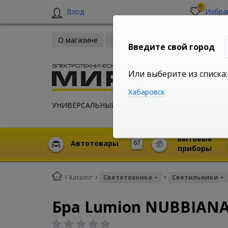
0
Вход
Избра
О магазине
Новости
Оплата и доставка
Введите свой город
Или выберите из списка:
Хабаровск
УНИВЕРСАЛЬНЫЙ ИНТЕРНЕТ МАГАЗИН
Бытовые
Автотовары
67
приборы
Каталог
Светотехника
Светильники
Бра Lumion NUBBIANA 