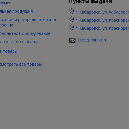
Пункты выдачи
румент
льная продукция
г. Хабаровск, ул. Хабаровс
ажное и распределительное
г. Хабаровск, ул. Красноре
ование
г. Хабаровск, ул. Красноре
овольтное оборудование
shop@mireks.ru
лочные материалы
е товары
смотреть все товары