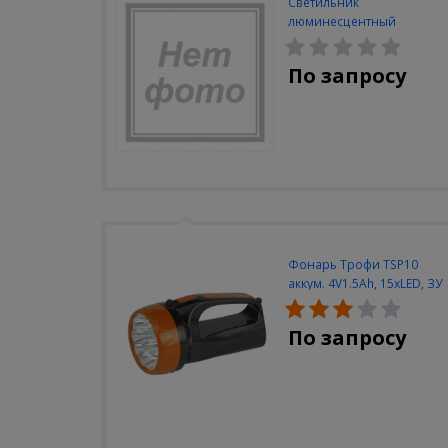
Светильник
люминесцентный
Navigator NEL-A2-E130-T4-
840/WH
По запросу
Фонарь Трофи TSP10
аккум. 4V1.5Ah, 15xLED, ЗУ
вилка 220V
По запросу