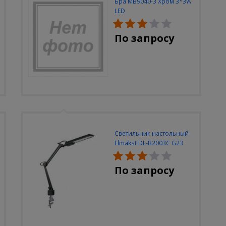
Бра MB9040-3 Хром 3*3W
LED
По запросу
Светильник настольный
Elmakst DL-B2003C G23
черный струбцина
По запросу