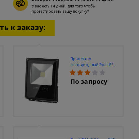
У вас есть 14 дней, для того чтобы
протестировать вашу покупку*
ь к заказу:
Прожектор
светодиодный Эра LPR-
30W-6500K-M
По запросу