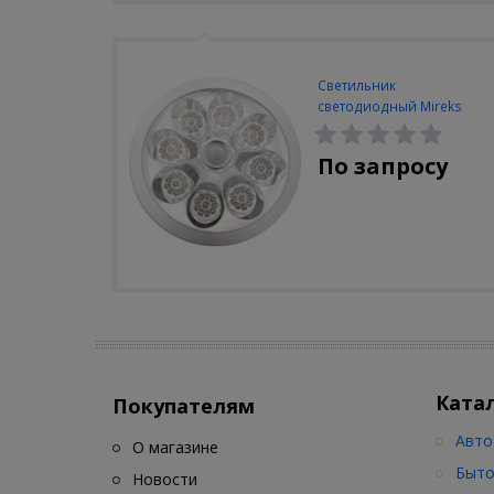
Светильник
светодиодный Mireks
С-310-80-S (5W/4000-
5000K/500lm/датчик
По запросу
движения)
Ката
Покупателям
Авто
О магазине
Быто
Новости