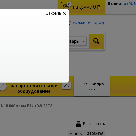
(RUB
Валюта:
0
Р
0
на сумму
Р
Закрыть
Укажите город
Товары
Я ищу, например,
Кабель ВВГ
Монтажное и
Еще товары
распределительное
647
•
•
•
оборудование
N18 000 хром E14 40W 220V
Распечатать
Артикул :
3503/1W