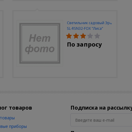
Светильник садовый Эра
SL-RSN32-FOX "Лиса"
солн.бат, полистоун,
цветной, 32 см
По запросу
лог товаров
Подписка на рассылк
товары
вые приборы