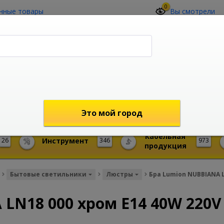
0
нные товары
Вы смотрели
О компании
Контакты
(4212) 73-60-42
Звоните с 09-00 до 19-00 (Хабаровск)
с 02-00 до 12-00 (МСК)
shop@mireks.ru
Это мой город
Кабельная
26
Инструмент
346
973
продукция
Бытовые светильники
Люстры
Бра Lumion NUBBIANA L
LN18 000 хром E14 40W 220V