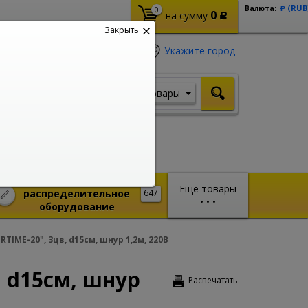
(RUB
Валюта:
0
Р
0
на сумму
Р
Закрыть
Укажите город
Товары
Я ищу, например,
Кабель ВВГ
Монтажное и
Еще товары
распределительное
647
•
•
•
оборудование
IME-20", 3цв, d15см, шнур 1,2м, 220В
 d15см, шнур
Распечатать