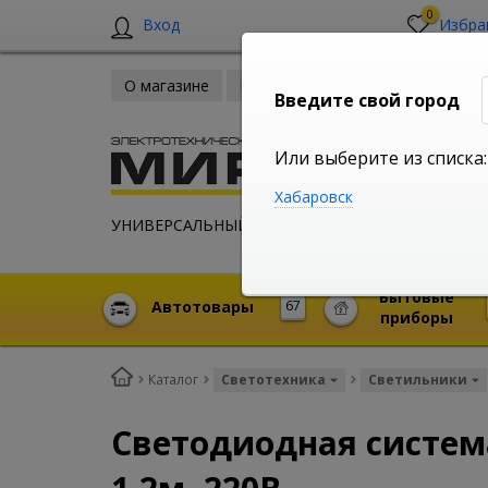
0
Вход
Избра
О магазине
Новости
Оплата и доставка
Введите свой город
Или выберите из списка:
Хабаровск
УНИВЕРСАЛЬНЫЙ ИНТЕРНЕТ МАГАЗИН
Бытовые
Автотовары
67
приборы
Каталог
Светотехника
Светильники
Светодиодная система