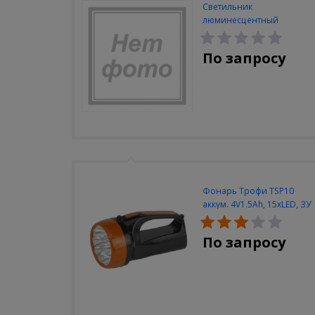
Светильник
люминесцентный
Navigator NEL-A2-E130-T4-
840/WH
По запросу
Фонарь Трофи TSP10
аккум. 4V1.5Ah, 15xLED, ЗУ
вилка 220V
По запросу