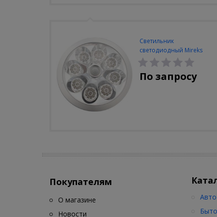
Светильник
светодиодный Mireks
С-310-80-S (5W/4000-
5000K/500lm/датчик
По запросу
движения)
Ката
Покупателям
Авто
О магазине
Быто
Новости