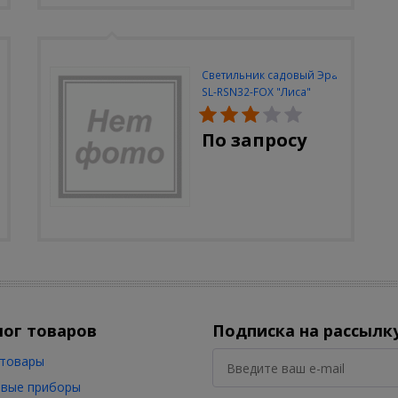
Светильник садовый Эра
SL-RSN32-FOX "Лиса"
солн.бат, полистоун,
цветной, 32 см
По запросу
лог товаров
Подписка на рассылк
товары
вые приборы