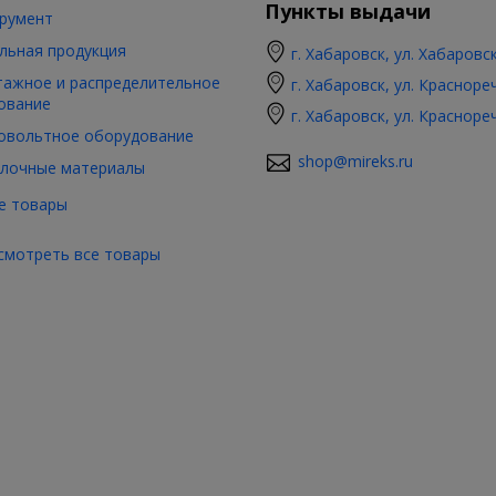
Пункты выдачи
румент
льная продукция
г. Хабаровск, ул. Хабаровс
ажное и распределительное
г. Хабаровск, ул. Красноре
ование
г. Хабаровск, ул. Красноре
овольтное оборудование
shop@mireks.ru
лочные материалы
е товары
смотреть все товары