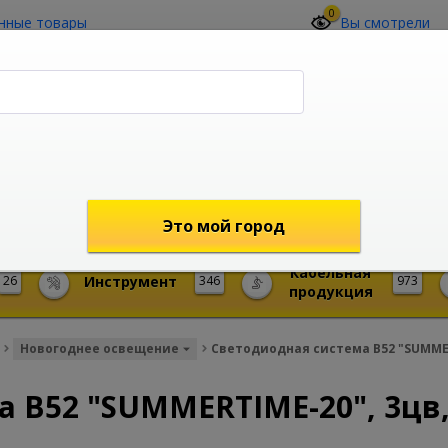
0
нные товары
Вы смотрели
О компании
Контакты
(4212) 73-60-42
Звоните с 09-00 до 19-00 (Хабаровск)
с 02-00 до 12-00 (МСК)
shop@mireks.ru
Это мой город
Кабельная
26
Инструмент
346
973
продукция
Новогоднее освещение
Светодиодная система B52 "SUMMERT
 B52 "SUMMERTIME-20", 3цв,