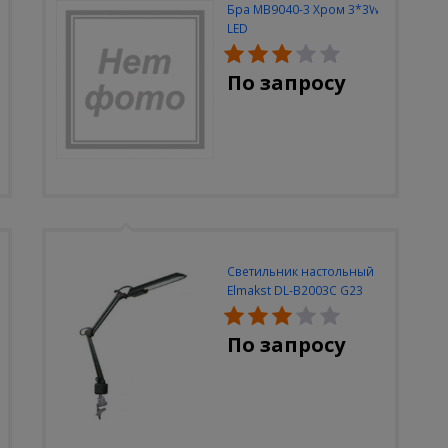
Бра MB9040-3 Хром 3*3W
LED
По запросу
Светильник настольный
Elmakst DL-B2003C G23
черный струбцина
По запросу