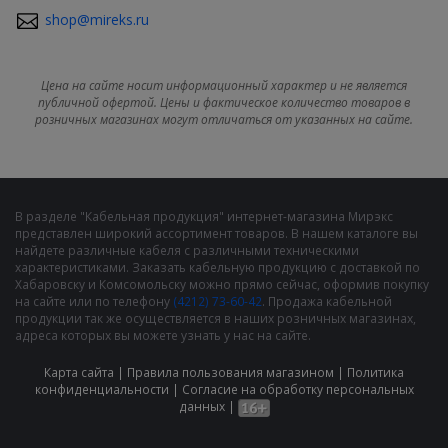
shop@mireks.ru
Цена на сайте носит информационный характер и не является
публичной офертой. Цены и фактическое количество товаров в
розничных магазинах могут отличаться от указанных на сайте.
В разделе "Кабельная продукция" интернет-магазина Мирэкс
представлен широкий ассортимент товаров. В нашем каталоге вы
найдете различные кабеля с различными техническими
характеристиками. Заказать кабельную продукцию с доставкой по
Хабаровску и Комсомольску можно прямо сейчас, оформив покупку
на сайте или по телефону
(4212) 73-60-42
. Продажа кабельной
продукции так же осуществляется в наших розничных магазинах,
адреса которых вы можете узнать у нас на сайте.
Карта сайта
|
Правила пользования магазином
|
Политика
конфиденциальности
|
Cогласие на обработку персональных
данных
|