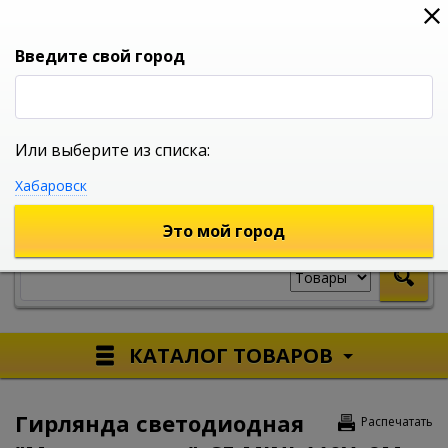
0
0
0
Вход
Введите свой город
Или выберите из списка:
УНИВЕРСАЛЬНЫЙ ИНТЕРНЕТ МАГАЗИН
Хабаровск
УКАЖИТЕ ГОРОД
Это мой город
КАТАЛОГ ТОВАРОВ
Гирлянда светодиодная
Распечатать