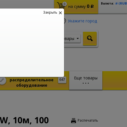
(RUB
Валюта:
0
Р
0
на сумму
Р
Закрыть
Укажите город
Товары
Я ищу, например,
Стабилизатор
Монтажное и
Еще товары
распределительное
647
•
•
•
оборудование
W, 10м, 100
Распечатать