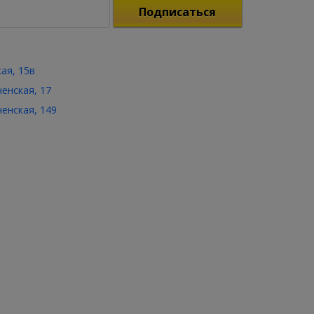
Подписаться
кая, 15в
ченская, 17
ченская, 149