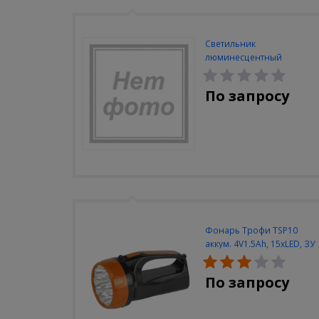
Светильник
люминесцентный
Navigator NEL-A2-E130-T4-
840/WH
По запросу
Фонарь Трофи TSP10
аккум. 4V1.5Ah, 15xLED, ЗУ
вилка 220V
По запросу