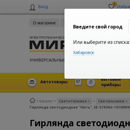
0
Вход
Избра
О магазине
Новости
Оплата и доставка
Введите свой город
Или выберите из списка:
Хабаровск
УНИВЕРСАЛЬНЫЙ ИНТЕРНЕТ МАГАЗИН
Бытовые
Автотовары
67
приборы
Каталог
Светотехника
Светильники
Гирлянда светодиодная "Нить", SE-STRING-10100WW, 
Гирлянда светодиодна