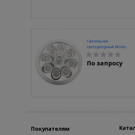
Светильник
светодиодный Mireks
С-310-80-S (5W/4000-
5000K/500lm/датчик
По запросу
движения)
Ката
Покупателям