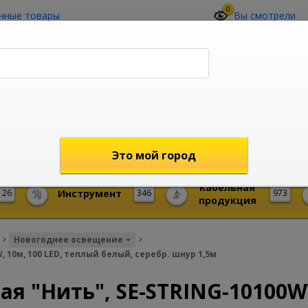
0
нные товары
Вы смотрели
О компании
Контакты
(4212) 73-60-42
Звоните с 09-00 до 19-00 (Хабаровск)
с 02-00 до 12-00 (МСК)
shop@mireks.ru
Это мой город
Кабельная
26
Инструмент
346
973
продукция
Новогоднее освещение
10м, 100 LED, теплый белый, серебр. шнур 1,5м
я "Нить", SE-STRING-10100W