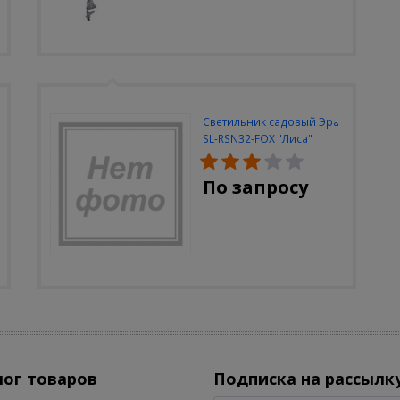
Светильник садовый Эра
SL-RSN32-FOX "Лиса"
солн.бат, полистоун,
цветной, 32 см
По запросу
лог товаров
Подписка на рассылк