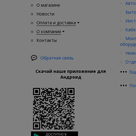
Авто
О магазине
Быто
Новости
Инст
Оплата и доставка
Кабе
О компании
Монт
Контакты
оборуд
Низк
Обратная связь
Отде
•
•
•
Скачай наше приложение для
Ещ
Андроид
•
•
•
По