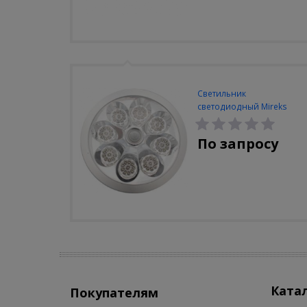
Светильник
светодиодный Mireks
С-310-80-S (5W/4000-
5000K/500lm/датчик
По запросу
движения)
Ката
Покупателям