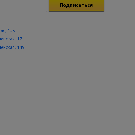
Подписаться
кая, 15в
ченская, 17
ченская, 149