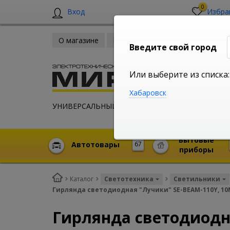
0
Вход
Избра
О магазине
Новости
Оплата и доставка
Введите свой город
Или выберите из списка:
Хабаровск
УНИВЕРСАЛЬНЫЙ ИНТЕРНЕТ МАГАЗИН
Бытовые
Автотовары
67
приборы
Каталог
Светотехника
Светильники
Гирлянда светодиодная "Лучики" SE-BEAM-110Y, 10М
Гирлянда светодиодна