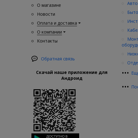
Авто
О магазине
Быто
Новости
Инст
Оплата и доставка
Кабе
О компании
Монт
Контакты
оборуд
Низк
Обратная связь
Отде
•
•
•
Скачай наше приложение для
Ещ
Андроид
•
•
•
По