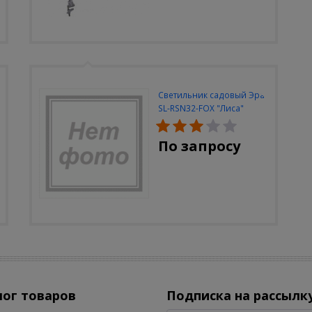
Светильник садовый Эра
SL-RSN32-FOX "Лиса"
солн.бат, полистоун,
цветной, 32 см
По запросу
лог товаров
Подписка на рассылк