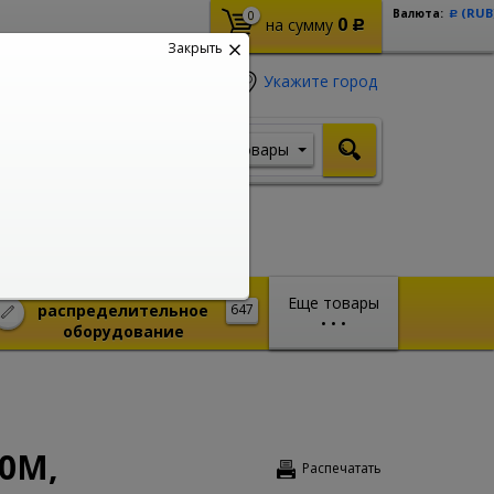
(RUB
Валюта:
0
Р
0
на сумму
Р
Закрыть
Укажите город
Товары
Я ищу, например,
Кабель ВВГ
Монтажное и
Еще товары
распределительное
647
•
•
•
оборудование
10М,
Распечатать