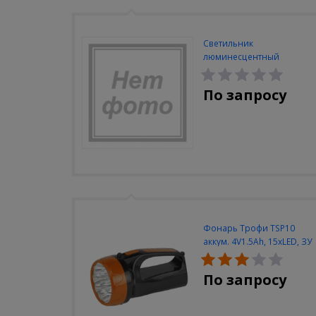
Светильник
люминесцентный
Navigator NEL-A2-E130-T4-
840/WH
По запросу
Фонарь Трофи TSP10
аккум. 4V1.5Ah, 15xLED, ЗУ
вилка 220V
По запросу