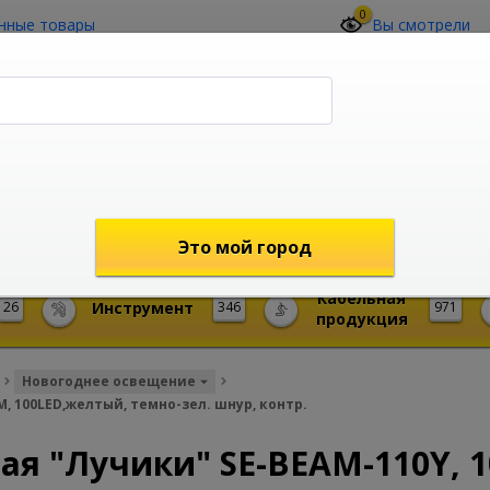
0
нные товары
Вы смотрели
О компании
Контакты
(4212) 73-60-42
Звоните с 09-00 до 19-00 (Хабаровск)
с 02-00 до 12-00 (МСК)
shop@mireks.ru
Это мой город
Кабельная
26
Инструмент
346
971
продукция
Новогоднее освещение
, 100LED,желтый, темно-зел. шнур, контр.
я "Лучики" SE-BEAM-110Y, 