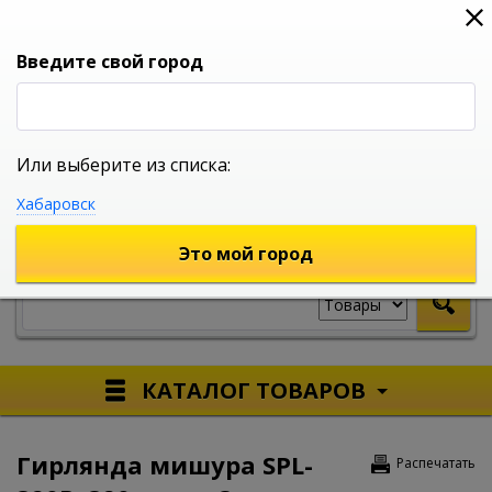
0
0
0
Вход
Введите свой город
Или выберите из списка:
УНИВЕРСАЛЬНЫЙ ИНТЕРНЕТ МАГАЗИН
Хабаровск
УКАЖИТЕ ГОРОД
Это мой город
КАТАЛОГ ТОВАРОВ
Гирлянда мишура SPL-
Распечатать