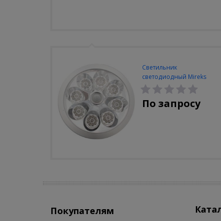
Светильник
светодиодный Mireks
С-310-80-S (5W/4000-
5000K/500lm/датчик
По запросу
движения)
Ката
Покупателям