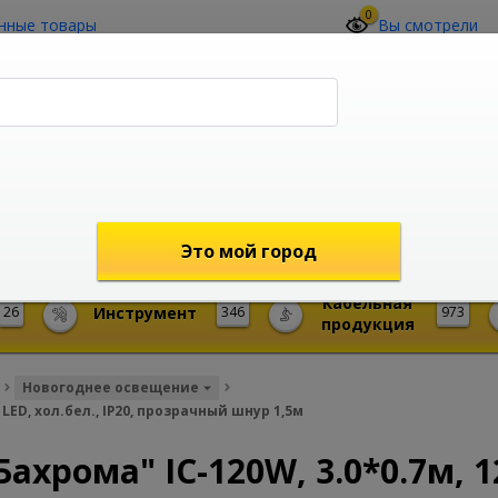
0
нные товары
Вы смотрели
О компании
Контакты
(4212) 73-60-42
Звоните с 09-00 до 19-00 (Хабаровск)
с 02-00 до 12-00 (МСК)
shop@mireks.ru
Это мой город
Кабельная
26
Инструмент
346
973
продукция
Новогоднее освещение
LED, хол.бел., IP20, прозрачный шнур 1,5м
хрома" IC-120W, 3.0*0.7м, 1