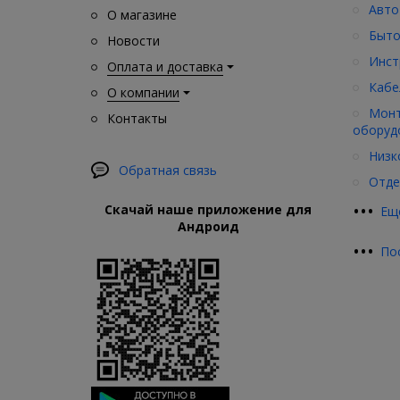
Авто
О магазине
Быто
Новости
Инст
Оплата и доставка
Кабе
О компании
Монт
Контакты
оборуд
Низк
Обратная связь
Отде
•
•
•
Скачай наше приложение для
Ещ
Андроид
•
•
•
По