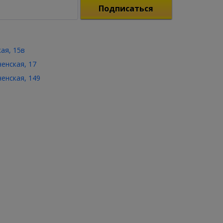
Подписаться
кая, 15в
ченская, 17
ченская, 149