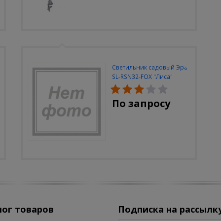
Светильник садовый Эра
SL-RSN32-FOX "Лиса"
солн.бат, полистоун,
цветной, 32 см
По запросу
лог товаров
Подписка на рассылк