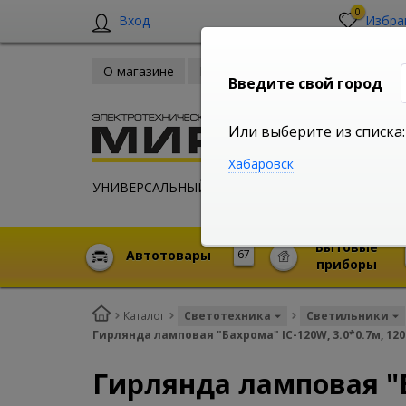
0
Вход
Избра
О магазине
Новости
Оплата и доставка
Введите свой город
Или выберите из списка:
Хабаровск
УНИВЕРСАЛЬНЫЙ ИНТЕРНЕТ МАГАЗИН
Бытовые
Автотовары
67
приборы
Каталог
Светотехника
Светильники
Гирлянда ламповая "Бахрома" IC-120W, 3.0*0.7м, 120 
Гирлянда ламповая "Ба