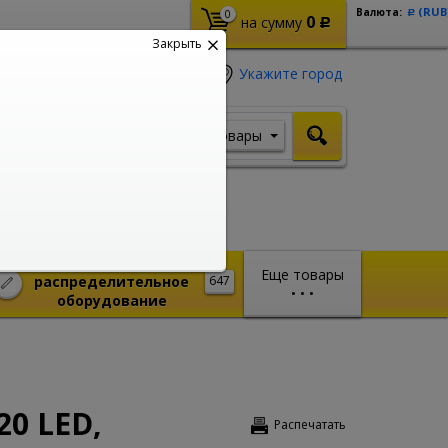
(RUB
Валюта:
0
Р
0
на сумму
Р
Закрыть
Укажите город
Товары
Я ищу, например,
Шуруповерт
Монтажное и
Еще товары
распределительное
647
•
•
•
оборудование
20 LED,
Распечатать