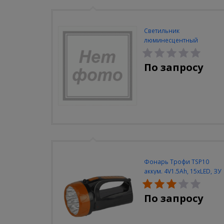
Светильник
люминесцентный
Navigator NEL-A2-E130-T4-
840/WH
По запросу
Фонарь Трофи TSP10
аккум. 4V1.5Ah, 15xLED, ЗУ
вилка 220V
По запросу