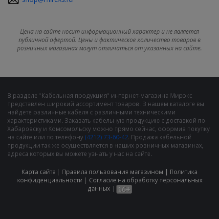
Цена на сайте носит информационный характер и не является
публичной офертой. Цены и фактическое количество товаров в
розничных магазинах могут отличаться от указанных на сайте.
В разделе "Кабельная продукция" интернет-магазина Мирэкс
представлен широкий ассортимент товаров. В нашем каталоге вы
найдете различные кабеля с различными техническими
характеристиками. Заказать кабельную продукцию с доставкой по
Хабаровску и Комсомольску можно прямо сейчас, оформив покупку
на сайте или по телефону
(4212) 73-60-42
. Продажа кабельной
продукции так же осуществляется в наших розничных магазинах,
адреса которых вы можете узнать у нас на сайте.
Карта сайта
|
Правила пользования магазином
|
Политика
конфиденциальности
|
Cогласие на обработку персональных
данных
|