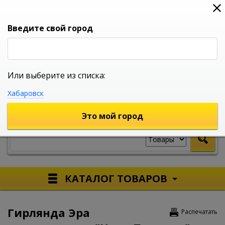
0
0
0
Вход
Введите свой город
Или выберите из списка:
УНИВЕРСАЛЬНЫЙ ИНТЕРНЕТ МАГАЗИН
Хабаровск
УКАЖИТЕ ГОРОД
Это мой город
КАТАЛОГ ТОВАРОВ
Гирлянда Эра
Распечатать