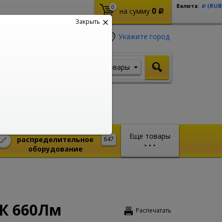
(RUB
Валюта:
0
Р
0
на сумму
Р
Закрыть
Укажите город
Товары
Я ищу, например,
Шуруповерт
Монтажное и
Еще товары
распределительное
647
•
•
•
оборудование
0К 660Лм
Распечатать