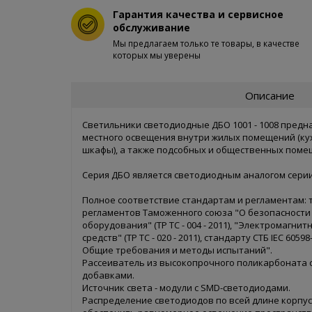
Гарантия качества и сервисное
обслуживание
Мы предлагаем только те товары, в качестве
которых мы уверены
Описание
Светильники светодиодные ДБО 1001 - 1008 предн
местного освещения внутри жилых помещений (ку
шкафы), а также подсобных и общественных помеще
Серия ДБО является светодиодным аналогом сери
Полное соответствие стандартам и регламентам:
регламентов Таможенного союза "О безопасности
оборудования" (ТР ТС - 004 - 2011), "Электромагни
средств" (ТР ТС - 020 - 2011), стандарту СТБ IEC 6059
Общие требования и методы испытаний".
Рассеиватель из высокопрочного поликарбоната 
добавками.
Источник света - модули с SMD-светодиодами.
Распределение светодиодов по всей длине корпус