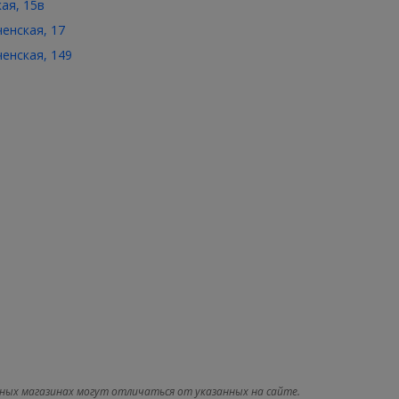
кая, 15в
ченская, 17
ченская, 149
ных магазинах могут отличаться от указанных на сайте.