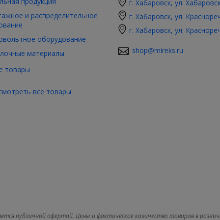
льная продукция
г. Хабаровск, ул. Хабаровс
ажное и распределительное
г. Хабаровск, ул. Красноре
ование
г. Хабаровск, ул. Красноре
овольтное оборудование
shop@mireks.ru
лочные материалы
е товары
смотреть все товары
яется публичной офертой. Цены и фактическое количество товаров в рознич