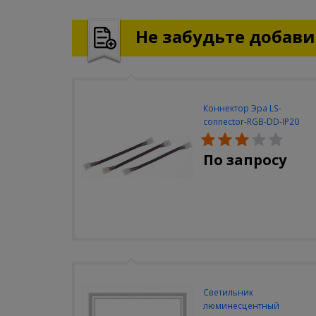
Не забудьте добавит
Коннектор Эра LS-
connector-RGB-DD-IP20
(3шт/уп)
По запросу
Светильник
люминесцентный