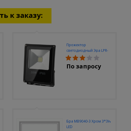
ь к заказу:
Прожектор
светодиодный Эра LPR-
30W-6500K-M
По запросу
Бра MB9040-3 Хром 3*3W
LED