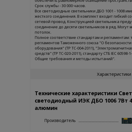
обеспечить равномерное освещение пространств
Срок службы - 30 000 часов.
Все светодиодные светильники ДБО 1001 - 1008 им
жесткого соединения. В комплект входит гибкий 
сетевой провод. Конструкцией светильника пред
соединение до десяти светильников в ряд. Могут 
потолок.
Полное соответствие стандартам и регламентам:
регламентов Таможенного союза "О безопасности
оборудования" (ТР ТС-004-2011), "Электромагнитн
средств" (ТР ТС-020-2011), стандарту СТБ IEC 60598-
Общие требования и методы испытаний".
Характеристики
Технические характеристики Све
светодиодный ИЭК ДБО 1006 7Вт 4
алюмин
Производитель