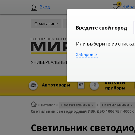
0
Вход
Избра
О магазине
Новости
Оплата и доставка
Введите свой город
Или выберите из списка:
Хабаровск
УНИВЕРСАЛЬНЫЙ ИНТЕРНЕТ МАГАЗИН
Бытовые
Автотовары
67
приборы
Каталог
Светотехника
Светильники
Светильник светодиодный ИЭК ДБО 1006 7Вт 4000К
Светильник светодио