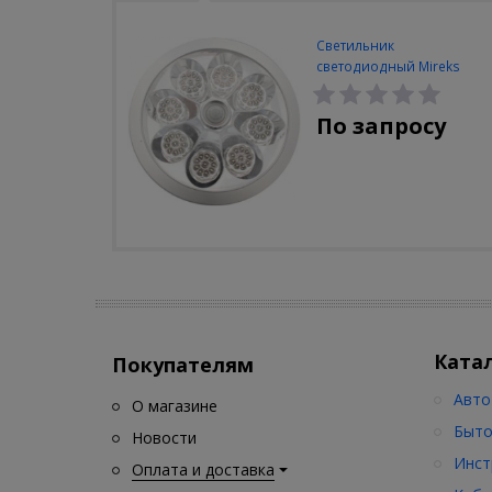
Светильник
светодиодный Mireks
С-310-80-S (5W/4000-
5000K/500lm/датчик
По запросу
движения)
Ката
Покупателям
Авто
О магазине
Быто
Новости
Инст
Оплата и доставка