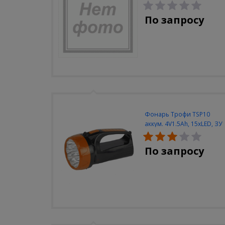
Navigator NEL-A2-E130-T4-
840/WH
По запросу
Фонарь Трофи TSP10
аккум. 4V1.5Ah, 15xLED, ЗУ
вилка 220V
По запросу