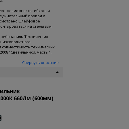
а.
еют возможность гибкого и
соединительный провод и
усмотрено шлейфовое
монтироваться на стены или
 требованиям Технических
 низковольтного
ая совместимость технических
1-2008 "Светильники. Часть 1.
Свернуть описание
тильник
000К 660Лм (600мм)