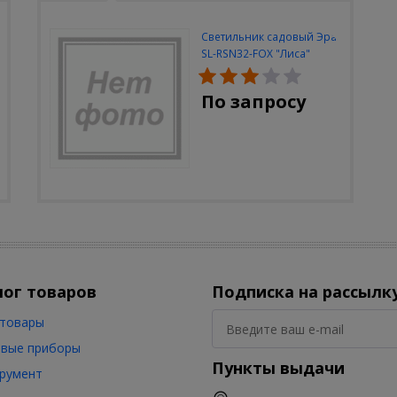
Светильник садовый Эра
SL-RSN32-FOX "Лиса"
солн.бат, полистоун,
цветной, 32 см
По запросу
лог товаров
Подписка на рассылк
товары
вые приборы
Пункты выдачи
румент