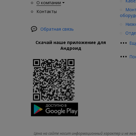
Кабе
О компании
Монт
Контакты
оборуд
Низк
Обратная связь
Отде
•
•
•
Скачай наше приложение для
Ещ
Андроид
•
•
•
По
Цена на сайте носит информационный характер и не явл