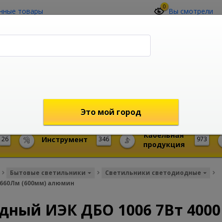
0
нные товары
Вы смотрели
О компании
Контакты
(4212) 73-60-42
Звоните с 09-00 до 19-00 (Хабаровск)
с 02-00 до 12-00 (МСК)
shop@mireks.ru
Это мой город
Кабельная
26
Инструмент
346
973
продукция
Бытовые светильники
Светильники светодиодные
 660Лм (600мм) алюмин
дный ИЭК ДБО 1006 7Вт 400