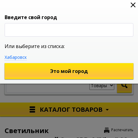
0
0
0
Вход
Введите свой город
Или выберите из списка:
УНИВЕРСАЛЬНЫЙ ИНТЕРНЕТ МАГАЗИН
Хабаровск
УКАЖИТЕ ГОРОД
Это мой город
КАТАЛОГ ТОВАРОВ
Светильник
Распечатать