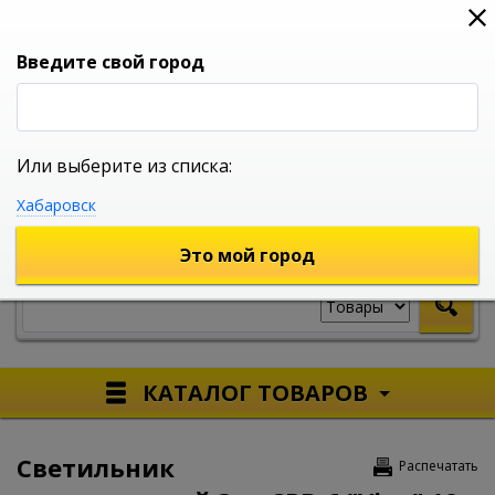
0
0
0
Вход
Введите свой город
Или выберите из списка:
УНИВЕРСАЛЬНЫЙ ИНТЕРНЕТ МАГАЗИН
Хабаровск
УКАЖИТЕ ГОРОД
Это мой город
КАТАЛОГ ТОВАРОВ
Светильник
Распечатать