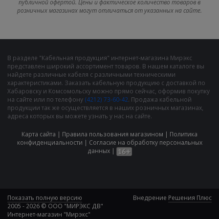
публичной офертой. Цены и фактическое количество товаров в
розничных магазинах могут отличаться от указанных на сайте.
В разделе "Кабельная продукция" интернет-магазина Мирэкс
представлен широкий ассортимент товаров. В нашем каталоге вы
найдете различные кабеля с различными техническими
характеристиками. Заказать кабельную продукцию с доставкой по
Хабаровску и Комсомольску можно прямо сейчас, оформив покупку
на сайте или по телефону
(4212) 73-60-42
. Продажа кабельной
продукции так же осуществляется в наших розничных магазинах,
адреса которых вы можете узнать у нас на сайте.
Карта сайта
|
Правила пользования магазином
|
Политика
конфиденциальности
|
Cогласие на обработку персональных
данных
|
Показать полную версию
Внедрение
Решения Плюс
2005 - 2026 © ООО "МИРЭКС ДВ"
Интернет-магазин "Мирэкс"