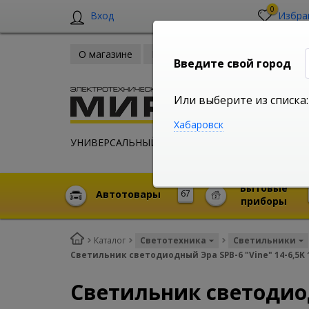
0
Вход
Избра
О магазине
Новости
Оплата и доставка
Введите свой город
Или выберите из списка:
Хабаровск
УНИВЕРСАЛЬНЫЙ ИНТЕРНЕТ МАГАЗИН
Бытовые
Автотовары
67
приборы
Каталог
Светотехника
Светильники
Светильник светодиодный Эра SPB-6 "Vine" 14-6,5K 
Светильник светодиод