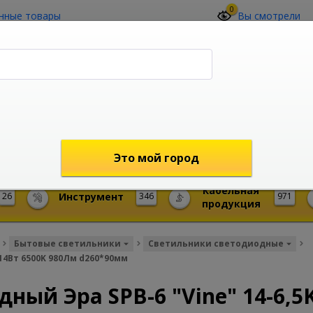
0
нные товары
Вы смотрели
О компании
Контакты
(4212) 73-60-42
Звоните с 09-00 до 19-00 (Хабаровск)
с 02-00 до 12-00 (МСК)
shop@mireks.ru
Это мой город
Кабельная
26
Инструмент
346
971
продукция
Бытовые светильники
Светильники светодиодные
14Вт 6500K 980Лм d260*90мм
ный Эра SPB-6 "Vine" 14-6,5