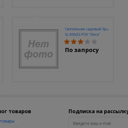
Светильник садовый Эра
SL-RSN32-FOX "Лиса"
солн.бат, полистоун,
цветной, 32 см
По запросу
лог товаров
Подписка на рассылк
товары