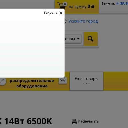
(RUB
Валюта:
0
Р
0
на сумму
Р
Закрыть
Укажите город
Товары
Я ищу, например,
Стабилизатор
Монтажное и
Еще товары
распределительное
647
•
•
•
оборудование
K 14Вт 6500K
Распечатать