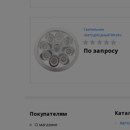
Светильник
светодиодный Mireks
С-310-80-S (5W/4000-
5000K/500lm/датчик
По запросу
движения)
Ката
Покупателям
Авто
О магазине