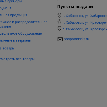
вые приборы
Пункты выдачи
румент
льная продукция
г. Хабаровск, ул. Хабаровс
ажное и распределительное
г. Хабаровск, ул. Красноре
ование
г. Хабаровск, ул. Красноре
овольтное оборудование
shop@mireks.ru
лочные материалы
е товары
смотреть все товары