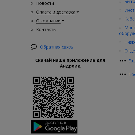
Быто
Новости
Инст
Оплата и доставка
Кабе
О компании
Монт
Контакты
оборуд
Низк
Обратная связь
Отде
•
•
•
Скачай наше приложение для
Ещ
Андроид
•
•
•
По