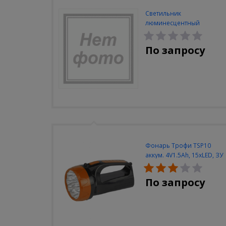
Светильник
люминесцентный
Navigator NEL-A2-E130-T4-
840/WH
По запросу
Фонарь Трофи TSP10
аккум. 4V1.5Ah, 15xLED, ЗУ
вилка 220V
По запросу