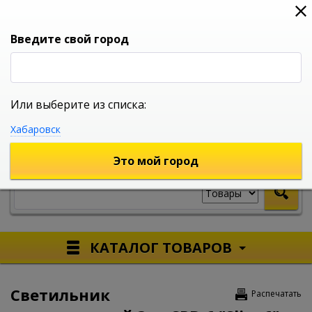
0
0
0
Вход
Введите свой город
Или выберите из списка:
УНИВЕРСАЛЬНЫЙ ИНТЕРНЕТ МАГАЗИН
Хабаровск
УКАЖИТЕ ГОРОД
Это мой город
КАТАЛОГ ТОВАРОВ
Светильник
Распечатать