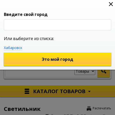
0
0
0
Вход
Введите свой город
Или выберите из списка:
УНИВЕРСАЛЬНЫЙ ИНТЕРНЕТ МАГАЗИН
Хабаровск
УКАЖИТЕ ГОРОД
Это мой город
КАТАЛОГ ТОВАРОВ
Светильник
Распечатать