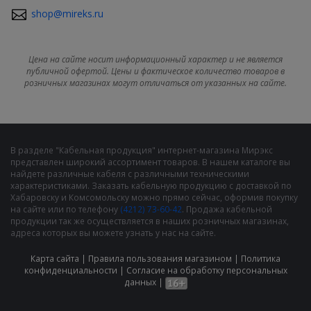
shop@mireks.ru
Цена на сайте носит информационный характер и не является
публичной офертой. Цены и фактическое количество товаров в
розничных магазинах могут отличаться от указанных на сайте.
В разделе "Кабельная продукция" интернет-магазина Мирэкс
представлен широкий ассортимент товаров. В нашем каталоге вы
найдете различные кабеля с различными техническими
характеристиками. Заказать кабельную продукцию с доставкой по
Хабаровску и Комсомольску можно прямо сейчас, оформив покупку
на сайте или по телефону
(4212) 73-60-42
. Продажа кабельной
продукции так же осуществляется в наших розничных магазинах,
адреса которых вы можете узнать у нас на сайте.
Карта сайта
|
Правила пользования магазином
|
Политика
конфиденциальности
|
Cогласие на обработку персональных
данных
|