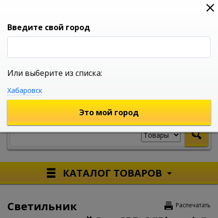
0
0
0
Вход
Введите свой город
Или выберите из списка:
УНИВЕРСАЛЬНЫЙ ИНТЕРНЕТ МАГАЗИН
Хабаровск
УКАЖИТЕ ГОРОД
Это мой город
КАТАЛОГ ТОВАРОВ
Светильник
Распечатать