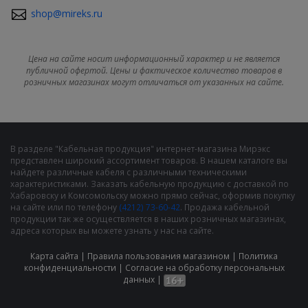
shop@mireks.ru
Цена на сайте носит информационный характер и не является
публичной офертой. Цены и фактическое количество товаров в
розничных магазинах могут отличаться от указанных на сайте.
В разделе "Кабельная продукция" интернет-магазина Мирэкс
представлен широкий ассортимент товаров. В нашем каталоге вы
найдете различные кабеля с различными техническими
характеристиками. Заказать кабельную продукцию с доставкой по
Хабаровску и Комсомольску можно прямо сейчас, оформив покупку
на сайте или по телефону
(4212) 73-60-42
. Продажа кабельной
продукции так же осуществляется в наших розничных магазинах,
адреса которых вы можете узнать у нас на сайте.
Карта сайта
|
Правила пользования магазином
|
Политика
конфиденциальности
|
Cогласие на обработку персональных
данных
|