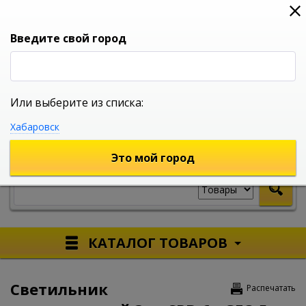
0
0
0
Вход
Введите свой город
Или выберите из списка:
УНИВЕРСАЛЬНЫЙ ИНТЕРНЕТ МАГАЗИН
Хабаровск
УКАЖИТЕ ГОРОД
Это мой город
КАТАЛОГ ТОВАРОВ
Светильник
Распечатать