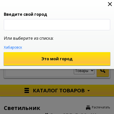
0
0
0
Вход
Введите свой город
Или выберите из списка:
УНИВЕРСАЛЬНЫЙ ИНТЕРНЕТ МАГАЗИН
Хабаровск
УКАЖИТЕ ГОРОД
Это мой город
КАТАЛОГ ТОВАРОВ
Светильник
Распечатать