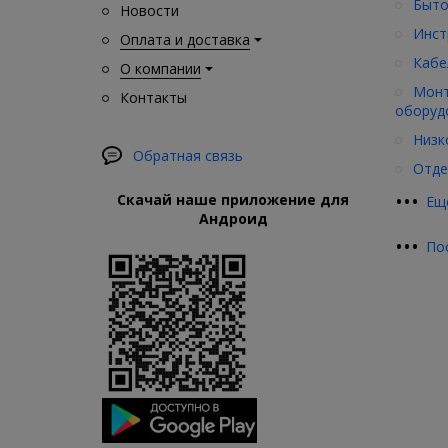
Быто
Новости
Инст
Оплата и доставка
Кабе
О компании
Монт
Контакты
оборуд
Низк
Обратная связь
Отде
•
•
•
Скачай наше приложение для
Ещ
Андроид
•
•
•
По