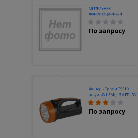
Светильник
люминесцентный
Navigator NEL-A2-E130-T4-
840/WH
По запросу
Фонарь Трофи TSP10
аккум. 4V1.5Ah, 15xLED, ЗУ
вилка 220V
По запросу