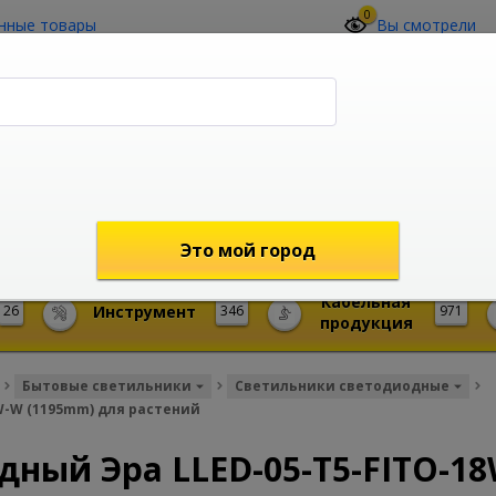
0
нные товары
Вы смотрели
О компании
Контакты
(4212) 73-60-42
Звоните с 09-00 до 19-00 (Хабаровск)
с 02-00 до 12-00 (МСК)
shop@mireks.ru
Это мой город
Кабельная
26
Инструмент
346
971
продукция
Бытовые светильники
Светильники светодиодные
W-W (1195mm) для растений
дный Эра LLED-05-T5-FITO-1