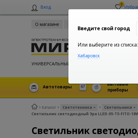
0
Вход
Избра
О магазине
Новости
Оплата и доставка
Введите свой город
Или выберите из списка:
Хабаровск
УНИВЕРСАЛЬНЫЙ ИНТЕРНЕТ МАГАЗИН
Бытовые
Автотовары
67
приборы
Каталог
Светотехника
Светильники
Светильник светодиодный Эра LLED-05-T5-FITO-18
Светильник светодио