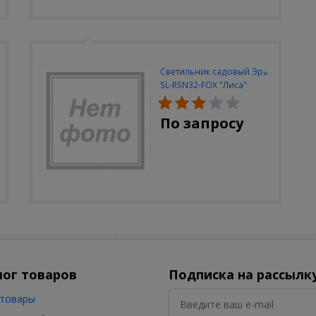
Светильник садовый Эра
SL-RSN32-FOX "Лиса"
солн.бат, полистоун,
цветной, 32 см
По запросу
лог товаров
Подписка на рассылк
товары