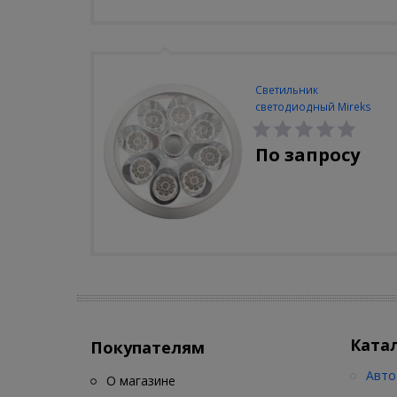
Светильник
светодиодный Mireks
С-310-80-S (5W/4000-
5000K/500lm/датчик
По запросу
движения)
Ката
Покупателям
Авто
О магазине