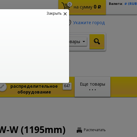
(RUB
Валюта:
0
Р
0
на сумму
Р
Закрыть
Укажите город
Товары
Я ищу, например,
Шуруповерт
Монтажное и
Еще товары
распределительное
647
•
•
•
оборудование
8W-W (1195mm)
Распечатать