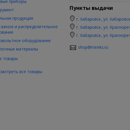
вые приборы
Пункты выдачи
румент
льная продукция
г. Хабаровск, ул. Хабаровс
ажное и распределительное
г. Хабаровск, ул. Красноре
ование
г. Хабаровск, ул. Красноре
овольтное оборудование
shop@mireks.ru
лочные материалы
е товары
смотреть все товары