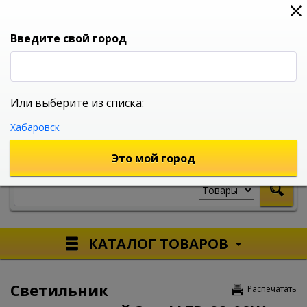
0
0
0
Вход
Введите свой город
Или выберите из списка:
УНИВЕРСАЛЬНЫЙ ИНТЕРНЕТ МАГАЗИН
Хабаровск
УКАЖИТЕ ГОРОД
Это мой город
КАТАЛОГ ТОВАРОВ
Светильник
Распечатать