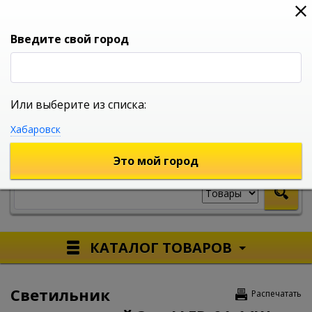
0
0
0
Вход
Введите свой город
Или выберите из списка:
УНИВЕРСАЛЬНЫЙ ИНТЕРНЕТ МАГАЗИН
Хабаровск
УКАЖИТЕ ГОРОД
Это мой город
КАТАЛОГ ТОВАРОВ
Светильник
Распечатать