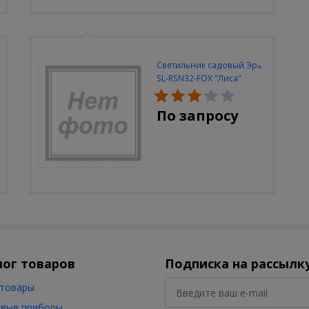
Светильник садовый Эра
SL-RSN32-FOX "Лиса"
солн.бат, полистоун,
цветной, 32 см
По запросу
лог товаров
Подписка на рассылк
товары
вые приборы