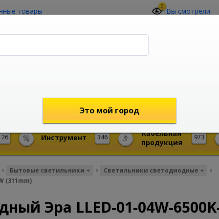
0
нные товары
Вы смотрели
О компании
Контакты
(4212) 73-60-42
Звоните с 09-00 до 19-00 (Хабаровск)
с 02-00 до 12-00 (МСК)
shop@mireks.ru
Это мой город
Кабельная
26
Инструмент
346
973
продукция
Бытовые светильники
Светильники светодиодные
W (311mm)
дный Эра LLED-01-04W-6500K