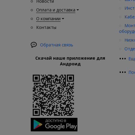
Новости
Инст
Оплата и доставка
Кабе
О компании
Монт
Контакты
оборуд
Низк
Обратная связь
Отде
•
•
•
Скачай наше приложение для
Ещ
Андроид
•
•
•
По