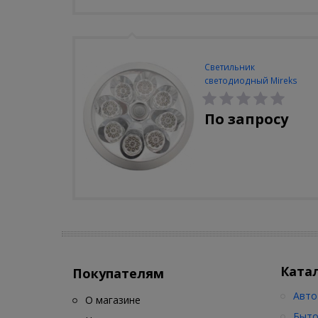
Светильник
светодиодный Mireks
С-310-80-S (5W/4000-
5000K/500lm/датчик
По запросу
движения)
Ката
Покупателям
Авто
О магазине
Быто