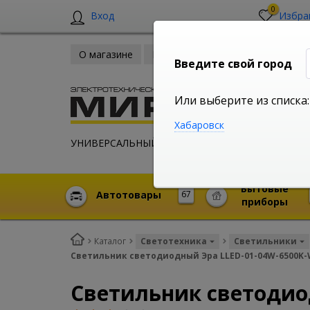
0
Вход
Избра
О магазине
Новости
Оплата и доставка
Введите свой город
Или выберите из списка:
Хабаровск
УНИВЕРСАЛЬНЫЙ ИНТЕРНЕТ МАГАЗИН
Бытовые
Автотовары
67
приборы
Каталог
Светотехника
Светильники
Светильник светодиодный Эра LLED-01-04W-6500K-
Светильник светодио