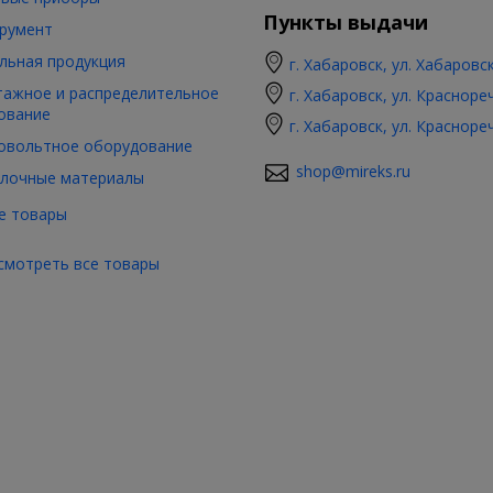
Пункты выдачи
румент
льная продукция
г. Хабаровск, ул. Хабаровс
ажное и распределительное
г. Хабаровск, ул. Красноре
ование
г. Хабаровск, ул. Красноре
овольтное оборудование
shop@mireks.ru
лочные материалы
е товары
смотреть все товары