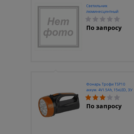
Светильник
люминесцентный
Navigator NEL-A2-E130-T4-
840/WH
По запросу
Фонарь Трофи TSP10
аккум. 4V1.5Ah, 15xLED, ЗУ
вилка 220V
По запросу