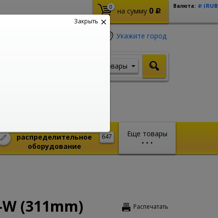
(RUB
Валюта:
0
Р
0
на сумму
Р
Закрыть
Укажите город
Товары
Я ищу, например,
Шуруповерт
Монтажное и
Еще товары
распределительное
647
•
•
•
оборудование
-W (311mm)
Распечатать