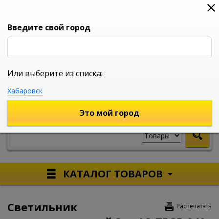
0
0
0
Вход
Введите свой город
Или выберите из списка:
УНИВЕРСАЛЬНЫЙ ИНТЕРНЕТ МАГАЗИН
Хабаровск
УКАЖИТЕ ГОРОД
Это мой город
КАТАЛОГ ТОВАРОВ
Светильник
Распечатать