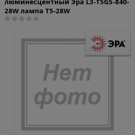
люминесцентный Эра L3-T5G5-840-
28W лампа T5-28W