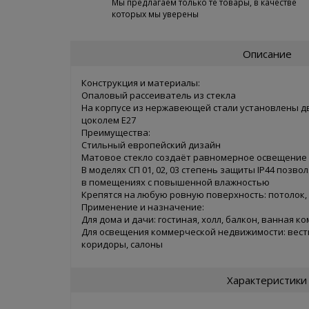
Мы предлагаем только те товары, в качестве
которых мы уверены
Описание
Конструкция и материалы:
Опаловый рассеиватель из стекла
На корпусе из нержавеющей стали установлены д
цоколем Е27
Преимущества:
Стильный европейский дизайн
Матовое стекло создаёт равномерное освещение
В моделях СП 01, 02, 03 степень защиты IP44 позв
в помещениях с повышенной влажностью
Крепятся на любую ровную поверхность: потолок, 
Применение и назначение:
Для дома и дачи: гостиная, холл, балкон, ванная к
Для освещения коммерческой недвижимости: вест
коридоры, салоны
Характеристики