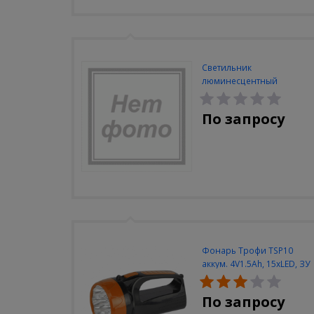
Светильник
люминесцентный
Navigator NEL-A2-E130-T4-
840/WH
По запросу
Фонарь Трофи TSP10
аккум. 4V1.5Ah, 15xLED, ЗУ
вилка 220V
По запросу