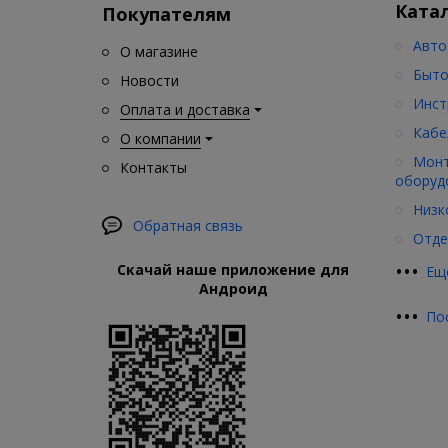
Ката
Покупателям
Авто
О магазине
Быто
Новости
Инст
Оплата и доставка
Кабе
О компании
Монт
Контакты
оборуд
Низк
Обратная связь
Отде
•
•
•
Скачай наше приложение для
Ещ
Андроид
•
•
•
По