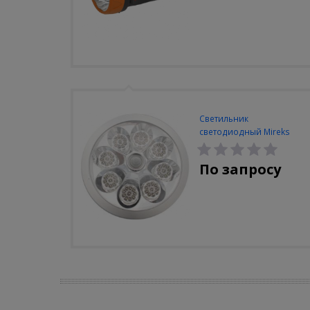
Светильник
светодиодный Mireks
С-310-80-S (5W/4000-
5000K/500lm/датчик
По запросу
движения)