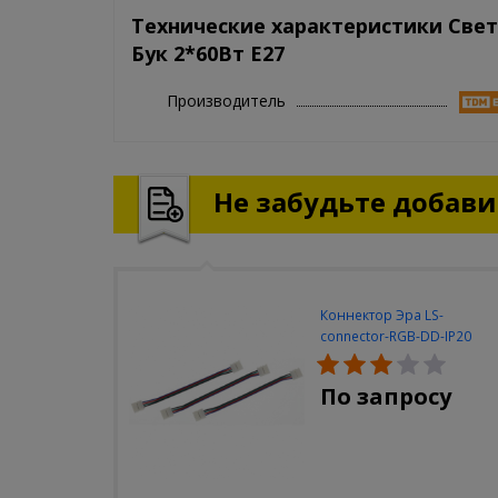
Технические характеристики Све
Бук 2*60Вт E27
Производитель
Не забудьте добавит
Коннектор Эра LS-
connector-RGB-DD-IP20
(3шт/уп)
По запросу