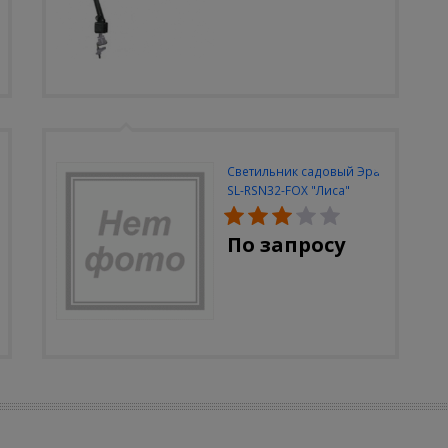
Светильник садовый Эра
SL-RSN32-FOX "Лиса"
солн.бат, полистоун,
цветной, 32 см
По запросу