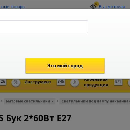
0
нные товары
Вы смотрели
О компании
Контакты
(4212) 73-60-42
Звоните с 09-00 до 19-00 (Хабаровск)
с 02-00 до 12-00 (МСК)
shop@mireks.ru
Это мой город
Кабельная
26
Инструмент
346
971
продукция
Бытовые светильники
Светильники под лампу накалива
 Бук 2*60Вт E27