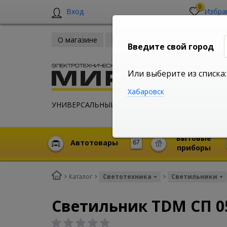
0
Вход
Избра
О магазине
Новости
Оплата и доставка
Введите свой город
Или выберите из списка:
Хабаровск
УНИВЕРСАЛЬНЫЙ ИНТЕРНЕТ МАГАЗИН
Бытовые
Автотовары
67
приборы
Каталог
Светотехника
Светильники
Светильник TDM СП 05