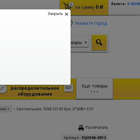
(RUB
Валюта:
0
Р
0
на сумму
Р
Закрыть
Укажите город
Товары
Я ищу, например,
Кабель ВВГ
Монтажное и
Еще товары
распределительное
647
•
•
•
оборудование
ния
Светильник TDM СП 05 Бук 2*60Вт E27
Распечатать
Артикул :
SQ0346-0013