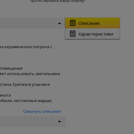
протестировать вашу покупку*
Описание
Характеристики
ва керамических патрона с
 помещения
оляет использовать светильники
стена. Крепеж в упаковке
омната
ибюли, лестничные марши,
Свернуть описание