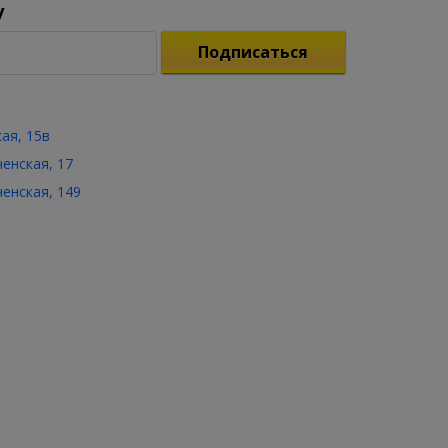
у
Подписаться
кая, 15в
ченская, 17
ченская, 149