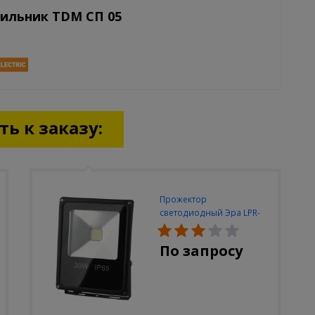
тильник TDM СП 05
ь к заказу:
Прожектор
светодиодный Эра LPR-
30W-6500K-M
По запросу