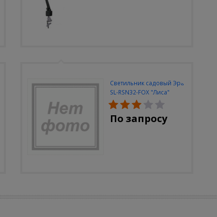
Светильник садовый Эра
SL-RSN32-FOX "Лиса"
солн.бат, полистоун,
цветной, 32 см
По запросу