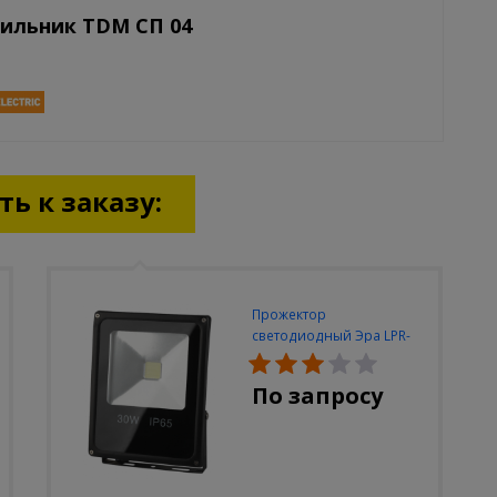
тильник TDM СП 04
ь к заказу:
Прожектор
светодиодный Эра LPR-
30W-6500K-M
По запросу