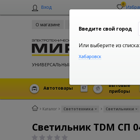
0
Вход
Избра
О магазине
Новости
Оплата и доставка
Введите свой город
Или выберите из списка:
Хабаровск
УНИВЕРСАЛЬНЫЙ ИНТЕРНЕТ МАГАЗИН
Бытовые
Автотовары
67
приборы
Каталог
Светотехника
Светильники
Светильник TDM СП 04