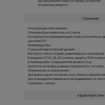
Мы предлагаем только те товары, в качестве
которых мы уверены
Описание
Конструкция и материалы:
Опаловый рассеиватель из стекла
На корпусе из нержавеющей стали установлены д
цоколем Е27
Преимущества:
Стильный европейский дизайн
Матовое стекло создаёт равномерное освещение
В моделях СП 01, 02, 03 степень защиты IP44 позв
в помещениях с повышенной влажностью
Крепятся на любую ровную поверхность: потолок, 
Применение и назначение:
Для дома и дачи: гостиная, холл, балкон, ванная к
Для освещения коммерческой недвижимости: вест
коридоры, салоны
Характеристики