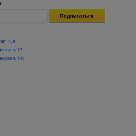
у
Подписаться
кая, 15в
ченская, 17
ченская, 149