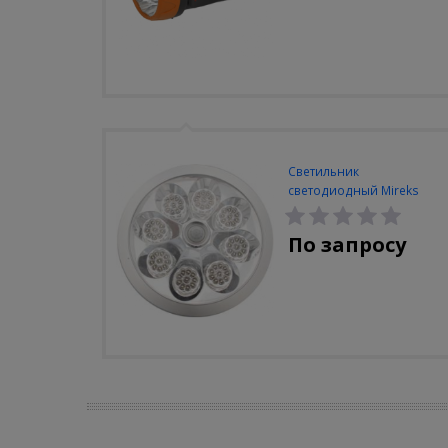
Светильник
светодиодный Mireks
С-310-80-S (5W/4000-
5000K/500lm/датчик
По запросу
движения)