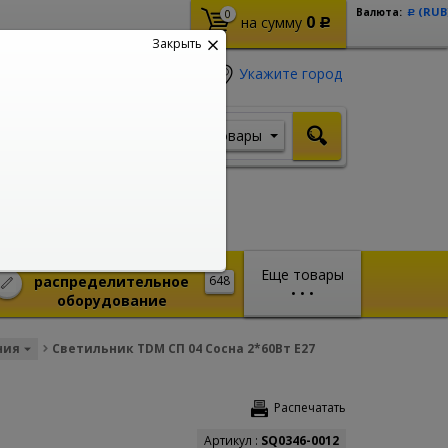
(RUB
Валюта:
0
Р
0
на сумму
Р
Закрыть
Укажите город
Товары
Я ищу, например,
Кабель ВВГ
Монтажное и
Еще товары
распределительное
648
•
•
•
оборудование
ния
Светильник TDM СП 04 Сосна 2*60Вт E27
Распечатать
Артикул :
SQ0346-0012