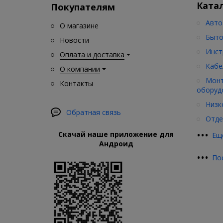
Ката
Покупателям
Авто
О магазине
Быто
Новости
Инст
Оплата и доставка
Кабе
О компании
Монт
Контакты
оборуд
Низк
Обратная связь
Отде
•
•
•
Скачай наше приложение для
Ещ
Андроид
•
•
•
По