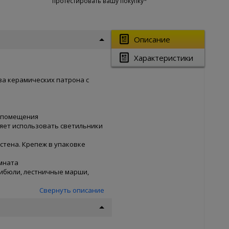
протестировать вашу покупку*
Описание
Характеристики
ва керамических патрона с
 помещения
оляет использовать светильники
стена. Крепеж в упаковке
омната
ибюли, лестничные марши,
Свернуть описание