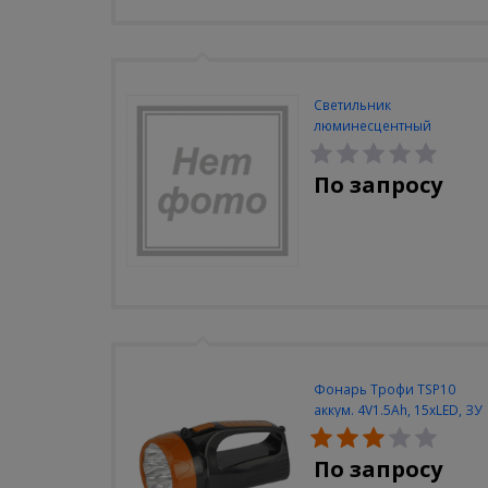
Светильник
люминесцентный
Navigator NEL-A2-E130-T4-
840/WH
По запросу
Фонарь Трофи TSP10
аккум. 4V1.5Ah, 15xLED, ЗУ
вилка 220V
По запросу