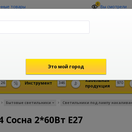
0
нные товары
Вы смотрели
О компании
Контакты
(4212) 73-60-42
Звоните с 09-00 до 19-00 (Хабаровск)
с 02-00 до 12-00 (МСК)
shop@mireks.ru
Это мой город
Кабельная
26
Инструмент
346
970
продукция
Бытовые светильники
Светильники под лампу накалива
 Сосна 2*60Вт E27