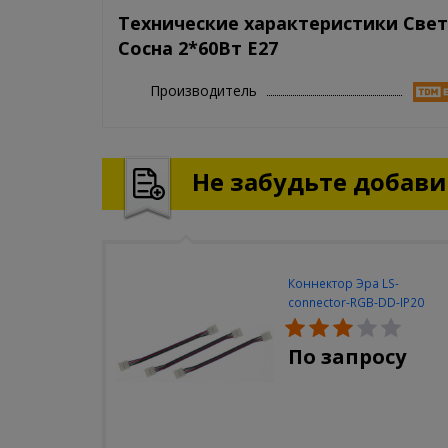
Технические характеристики Све
Сосна 2*60Вт E27
Производитель
Не забудьте добавит
Коннектор Эра LS-
connector-RGB-DD-IP20
(3шт/уп)
По запросу