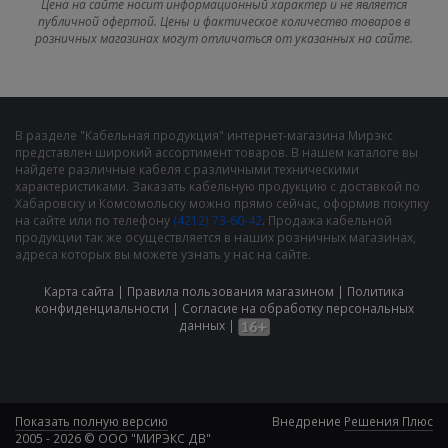
Цена на сайте носит информационный характер и не является
публичной офертой. Цены и фактическое количество товаров в
розничных магазинах могут отличаться от указанных на сайте.
В разделе "Кабельная продукция" интернет-магазина Мирэкс
представлен широкий ассортимент товаров. В нашем каталоге вы
найдете различные кабеля с различными техническими
характеристиками. Заказать кабельную продукцию с доставкой по
Хабаровску и Комсомольску можно прямо сейчас, оформив покупку
на сайте или по телефону
(4212) 73-60-42
. Продажа кабельной
продукции так же осуществляется в наших розничных магазинах,
адреса которых вы можете узнать у нас на сайте.
Карта сайта
|
Правила пользования магазином
|
Политика
конфиденциальности
|
Cогласие на обработку персональных
данных
|
Показать полную версию
Внедрение
Решения Плюс
2005 - 2026 © ООО "МИРЭКС ДВ"