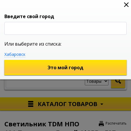
0
0
0
Вход
Введите свой город
Или выберите из списка:
УНИВЕРСАЛЬНЫЙ ИНТЕРНЕТ МАГАЗИН
Хабаровск
УКАЖИТЕ ГОРОД
Это мой город
КАТАЛОГ ТОВАРОВ
Светильник TDM НПО
Распечатать