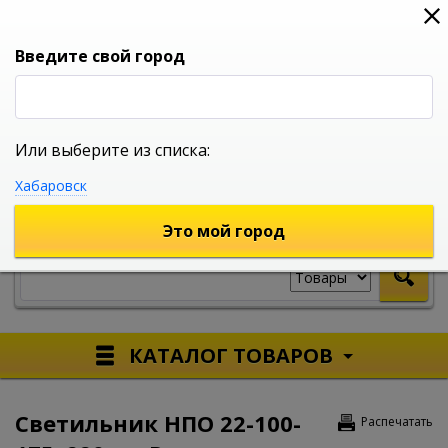
0
0
0
Вход
Введите свой город
Или выберите из списка:
УНИВЕРСАЛЬНЫЙ ИНТЕРНЕТ МАГАЗИН
Хабаровск
УКАЖИТЕ ГОРОД
Это мой город
КАТАЛОГ ТОВАРОВ
Светильник НПО 22-100-
Распечатать