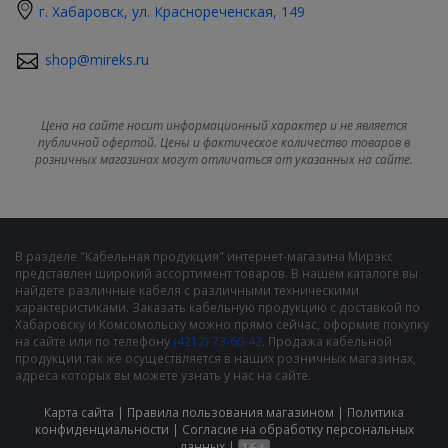
г. Хабаровск, ул. Краснореченская, 149
shop@mireks.ru
Цена на сайте носит информационный характер и не является
публичной офертой. Цены и фактическое количество товаров в
розничных магазинах могут отличаться от указанных на сайте.
В разделе "Кабельная продукция" интернет-магазина Мирэкс
представлен широкий ассортимент товаров. В нашем каталоге вы
найдете различные кабеля с различными техническими
характеристиками. Заказать кабельную продукцию с доставкой по
Хабаровску и Комсомольску можно прямо сейчас, оформив покупку
на сайте или по телефону
(4212) 73-60-42
. Продажа кабельной
продукции так же осуществляется в наших розничных магазинах,
адреса которых вы можете узнать у нас на сайте.
Карта сайта
|
Правила пользования магазином
|
Политика
конфиденциальности
|
Cогласие на обработку персональных
данных
|