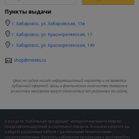
Пункты выдачи
г. Хабаровск, ул. Хабаровская, 15в
г. Хабаровск, ул. Краснореченская, 17
г. Хабаровск, ул. Краснореченская, 149
shop@mireks.ru
Цена на сайте носит информационный характер и не является
публичной офертой. Цены и фактическое количество товаров в
розничных магазинах могут отличаться от указанных на сайте.
В разделе "Кабельная продукция" интернет-магазина Мирэкс
представлен широкий ассортимент товаров. В нашем каталоге вы
найдете различные кабеля с различными техническими
характеристиками. Заказать кабельную продукцию с доставкой по