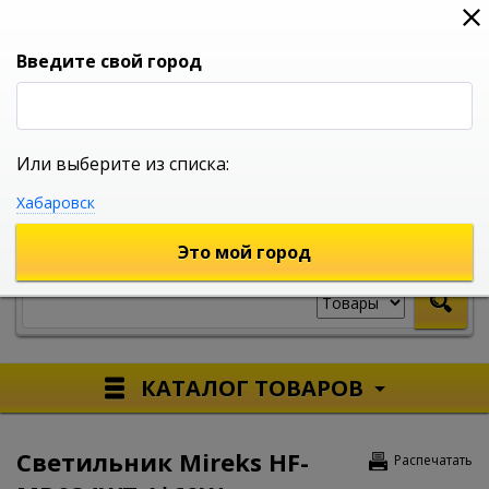
0
0
0
Вход
Введите свой город
Или выберите из списка:
УНИВЕРСАЛЬНЫЙ ИНТЕРНЕТ МАГАЗИН
Хабаровск
УКАЖИТЕ ГОРОД
Это мой город
КАТАЛОГ ТОВАРОВ
Светильник Mireks HF-
Распечатать