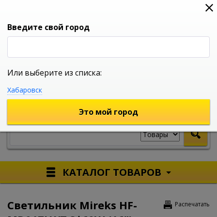
0
0
0
Вход
Введите свой город
Или выберите из списка:
УНИВЕРСАЛЬНЫЙ ИНТЕРНЕТ МАГАЗИН
Хабаровск
УКАЖИТЕ ГОРОД
Это мой город
КАТАЛОГ ТОВАРОВ
Светильник Mireks HF-
Распечатать