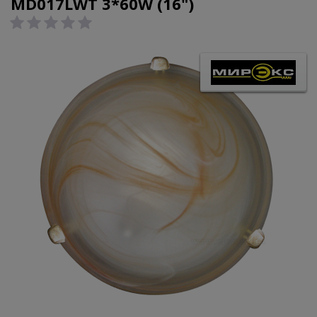
MD017LWT 3*60W (16")