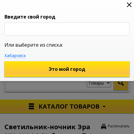
0
0
0
Вход
Введите свой город
Или выберите из списка:
УНИВЕРСАЛЬНЫЙ ИНТЕРНЕТ МАГАЗИН
Хабаровск
УКАЖИТЕ ГОРОД
Это мой город
КАТАЛОГ ТОВАРОВ
Светильник-ночник Эра
Распечатать