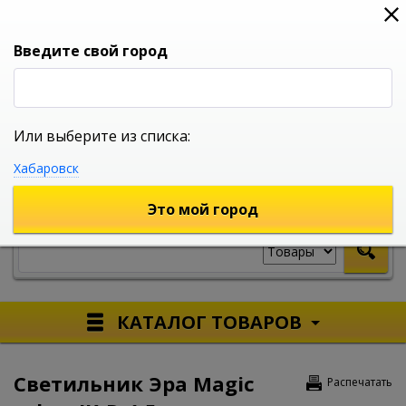
0
0
0
Вход
Введите свой город
Или выберите из списка:
УНИВЕРСАЛЬНЫЙ ИНТЕРНЕТ МАГАЗИН
Хабаровск
УКАЖИТЕ ГОРОД
Это мой город
КАТАЛОГ ТОВАРОВ
Светильник Эра Magic
Распечатать