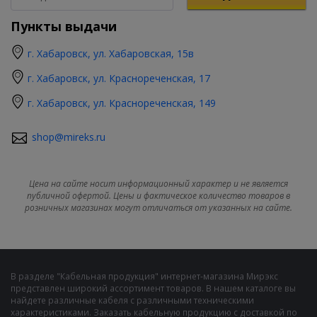
Пункты выдачи
г. Хабаровск, ул. Хабаровская, 15в
г. Хабаровск, ул. Краснореченская, 17
г. Хабаровск, ул. Краснореченская, 149
shop@mireks.ru
Цена на сайте носит информационный характер и не является
публичной офертой. Цены и фактическое количество товаров в
розничных магазинах могут отличаться от указанных на сайте.
В разделе "Кабельная продукция" интернет-магазина Мирэкс
представлен широкий ассортимент товаров. В нашем каталоге вы
найдете различные кабеля с различными техническими
характеристиками. Заказать кабельную продукцию с доставкой по