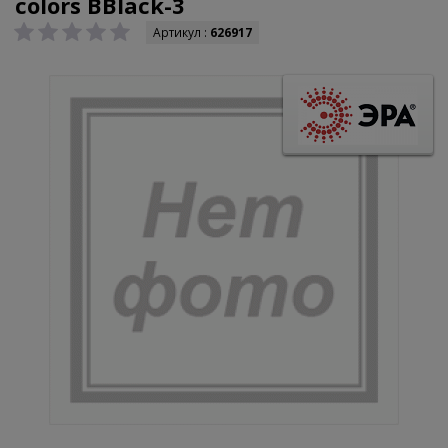
colors BBlack-3
Артикул :
626917