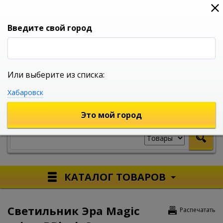
0
0
0
Вход
Введите свой город
Или выберите из списка:
УНИВЕРСАЛЬНЫЙ ИНТЕРНЕТ МАГАЗИН
Хабаровск
УКАЖИТЕ ГОРОД
Это мой город
КАТАЛОГ ТОВАРОВ
Светильник Эра Magic
Распечатать