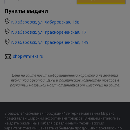
Пункты выдачи
г. Хабаровск, ул. Хабаровская, 15в
г. Хабаровск, ул. Краснореченская, 17
г. Хабаровск, ул. Краснореченская, 149
shop@mireks.ru
Цена на сайте носит информационный характер и не является
публичной офертой. Цены и фактическое количество товаров в
розничных магазинах могут отличаться от указанных на сайте.
В разделе "Кабельная продукция" интернет-магазина Мирэкс
представлен широкий ассортимент товаров. В нашем каталоге вы
найдете различные кабеля с различными техническими
характеристиками. Заказать кабельную продукцию с доставкой по