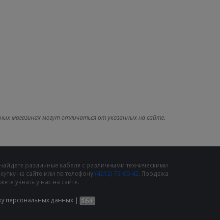
ных магазинах могут отличаться от указанных на сайте.
 найдете различные кабеля с различными техническими
упку на сайте или по телефону
(4212) 73-60-42
. Продажа
те узнать у нас на сайте.
ку персональных данных
|