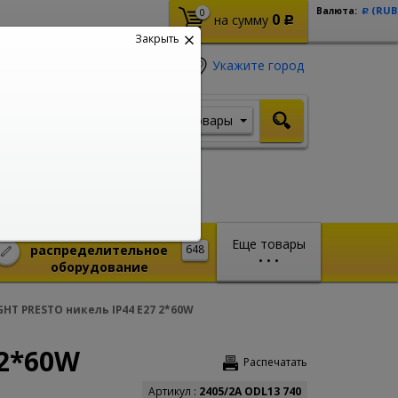
(RUB
Валюта:
0
Р
0
на сумму
Р
Закрыть
Укажите город
Товары
Я ищу, например,
Шуруповерт
Монтажное и
Еще товары
распределительное
648
•
•
•
оборудование
HT PRESTO никель IP44 E27 2*60W
 2*60W
Распечатать
Артикул :
2405/2A ODL13 740