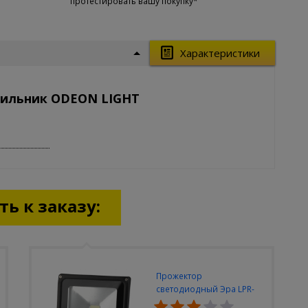
протестировать вашу покупку*
Характеристики
тильник ODEON LIGHT
ь к заказу:
Прожектор
светодиодный Эра LPR-
30W-6500K-M