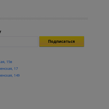
у
Подписаться
кая, 15в
ченская, 17
ченская, 149