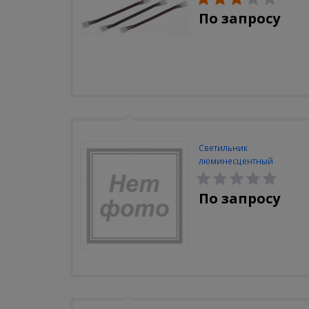
По запросу
Светильник
люминесцентный
Navigator NEL-A2-E130-T4-
840/WH
По запросу