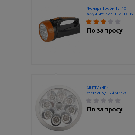
Фонарь Трофи TSP10
аккум. 4V1.5Ah, 15xLED, ЗУ
вилка 220V
По запросу
Светильник
светодиодный Mireks
С-310-80-S (5W/4000-
5000K/500lm/датчик
По запросу
движения)