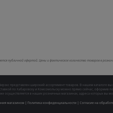
яется публичной офертой. Цены и фактическое количество товаров в рознич
Мирэкс представлен широкий ассортимент товаров. В нашем каталоге вы
ставкой по Хабаровску и Комсомольску можно прямо сейчас, оформив пок
же осуществляется в наших розничных магазинах, адреса которых вы може
ания магазином
|
Политика конфиденциальности
|
Cогласие на обработ