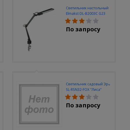
Светильник настольный
Elmakst DL-B2003C G23
черный струбцина
По запросу
Светильник садовый Эра
SL-RSN32-FOX "Лиса"
солн.бат, полистоун,
цветной, 32 см
По запросу