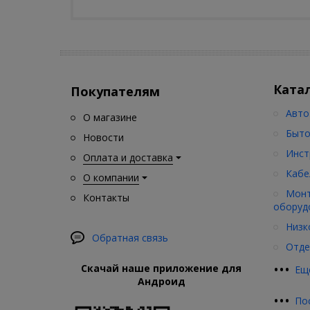
Ката
Покупателям
Авто
О магазине
Быто
Новости
Инст
Оплата и доставка
Кабе
О компании
Монт
Контакты
оборуд
Низк
Обратная связь
Отде
•
•
•
Скачай наше приложение для
Ещ
Андроид
•
•
•
По