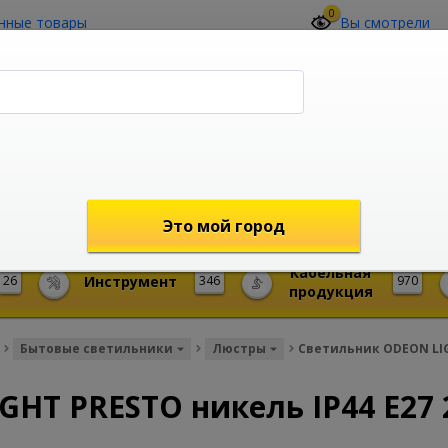
0
нные товары
Вы смотрели
О компании
Контакты
(4212) 73-60-42
Звоните с 09-00 до 19-00 (Хабаровск)
с 02-00 до 12-00 (МСК)
shop@mireks.ru
Это мой город
Кабельная
26
Инструмент
346
970
продукция
Бытовые светильники
Люстры
Светильник ODEON LIG
GHT PRESTO никель IP44 E27