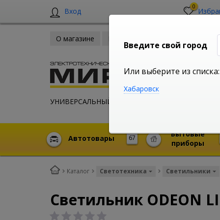
0
Вход
Избра
О магазине
Новости
Оплата и доставка
Введите свой город
Или выберите из списка:
Хабаровск
УНИВЕРСАЛЬНЫЙ ИНТЕРНЕТ МАГАЗИН
Бытовые
Автотовары
67
приборы
Каталог
Светотехника
Светильники
Светильник ODEON LI