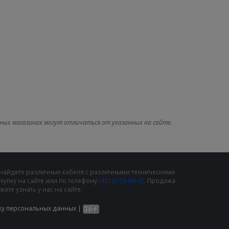
ных магазинах могут отличаться от указанных на сайте.
 найдете различные кабеля с различными техническими
упку на сайте или по телефону
(4212) 73-60-42
. Продажа
те узнать у нас на сайте.
ку персональных данных
|