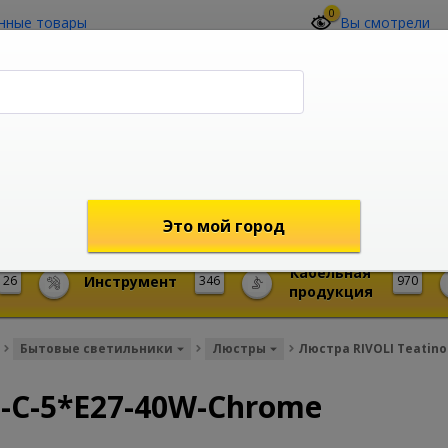
0
нные товары
Вы смотрели
О компании
Контакты
(4212) 73-60-42
Звоните с 09-00 до 19-00 (Хабаровск)
с 02-00 до 12-00 (МСК)
shop@mireks.ru
Это мой город
Кабельная
26
Инструмент
346
970
продукция
Бытовые светильники
Люстры
Люстра RIVOLI Teatin
o-C-5*E27-40W-Chrome