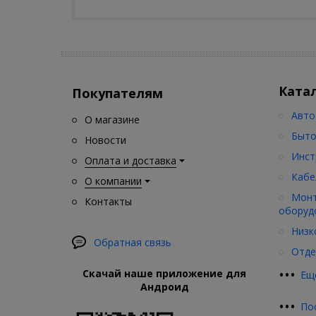
Ката
Покупателям
Авто
О магазине
Быто
Новости
Инст
Оплата и доставка
Кабе
О компании
Монт
Контакты
оборуд
Низк
Обратная связь
Отде
•
•
•
Скачай наше приложение для
Ещ
Андроид
•
•
•
По