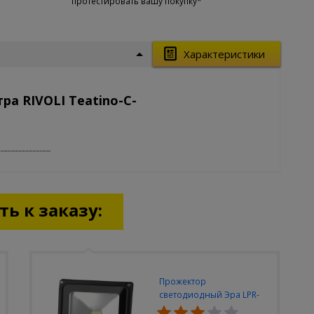
протестировать вашу покупку*
Характеристики
а RIVOLI Teatino-C-
ь к заказу:
Прожектор
светодиодный Эра LPR-
30W-6500K-M