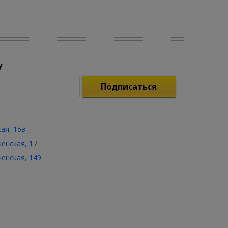
у
Подписаться
кая, 15в
ченская, 17
ченская, 149