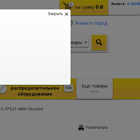
(RUB
Валюта:
0
Р
0
на сумму
Р
Закрыть
Укажите город
Товары
Я ищу, например,
Стабилизатор
Монтажное и
Еще товары
распределительное
648
•
•
•
оборудование
o-C-5*E27-40W-Chrome
Распечатать