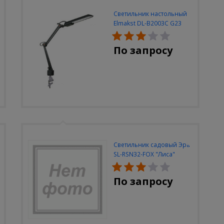
Светильник настольный
Elmakst DL-B2003C G23
черный струбцина
По запросу
Светильник садовый Эра
SL-RSN32-FOX "Лиса"
солн.бат, полистоун,
цветной, 32 см
По запросу