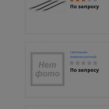
По запросу
Светильник
люминесцентный
Navigator NEL-A2-E130-T4-
840/WH
По запросу