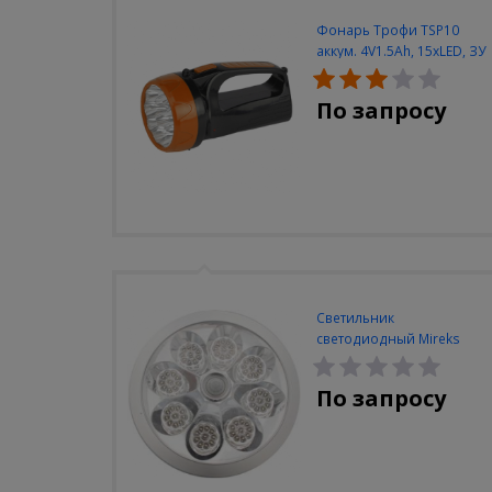
Фонарь Трофи TSP10
аккум. 4V1.5Ah, 15xLED, ЗУ
вилка 220V
По запросу
Светильник
светодиодный Mireks
С-310-80-S (5W/4000-
5000K/500lm/датчик
По запросу
движения)