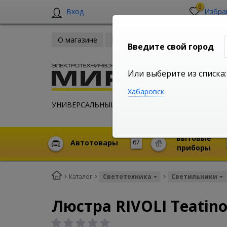
0
Вход
Избра
О магазине
Новости
Оплата и доставка
Введите свой город
Или выберите из списка:
Хабаровск
УНИВЕРСАЛЬНЫЙ ИНТЕРНЕТ МАГАЗИН
Бытовые
Автотовары
67
приборы
Каталог
Светотехника
Светильники
Люстра RIVOLI Teatin