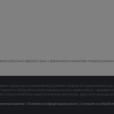
яется публичной офертой. Цены и фактическое количество товаров в рознич
Мирэкс представлен широкий ассортимент товаров. В нашем каталоге вы
ставкой по Хабаровску и Комсомольску можно прямо сейчас, оформив пок
же осуществляется в наших розничных магазинах, адреса которых вы може
ания магазином
|
Политика конфиденциальности
|
Cогласие на обработ