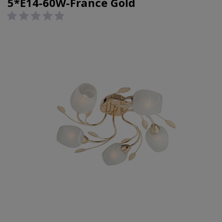
5*E14-60W-France Gold