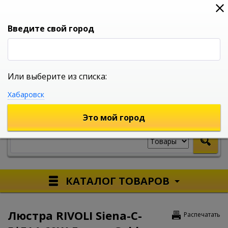
0
0
0
Вход
Введите свой город
Или выберите из списка:
УНИВЕРСАЛЬНЫЙ ИНТЕРНЕТ МАГАЗИН
Хабаровск
УКАЖИТЕ ГОРОД
Это мой город
КАТАЛОГ ТОВАРОВ
Люстра RIVOLI Siena-C-
Распечатать