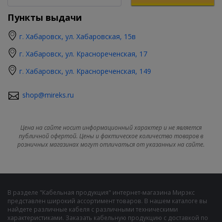
Пункты выдачи
г. Хабаровск, ул. Хабаровская, 15в
г. Хабаровск, ул. Краснореченская, 17
г. Хабаровск, ул. Краснореченская, 149
shop@mireks.ru
Цена на сайте носит информационный характер и не является
публичной офертой. Цены и фактическое количество товаров в
розничных магазинах могут отличаться от указанных на сайте.
В разделе "Кабельная продукция" интернет-магазина Мирэкс
представлен широкий ассортимент товаров. В нашем каталоге вы
найдете различные кабеля с различными техническими
характеристиками. Заказать кабельную продукцию с доставкой по